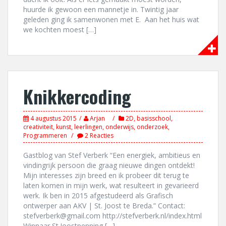
huurde ik gewoon een mannetje in. Twintig jaar
geleden ging ik samenwonen met E. Aan het huis wat
we kochten moest […]
Knikkercoding
4 augustus 2015
Arjan
2D
,
basisschool
,
creativiteit
,
kunst
,
leerlingen
,
onderwijs
,
onderzoek
,
Programmeren
2 Reacties
Gastblog van Stef Verberk “Een energiek, ambitieus en
vindingrijk persoon die graag nieuwe dingen ontdekt!
Mijn interesses zijn breed en ik probeer dit terug te
laten komen in mijn werk, wat resulteert in gevarieerd
werk. Ik ben in 2015 afgestudeerd als Grafisch
ontwerper aan AKV | St. Joost te Breda.” Contact:
stefverberk@gmail.com http://stefverberk.nl/index.html
Winnaar St.Joostpenning […]