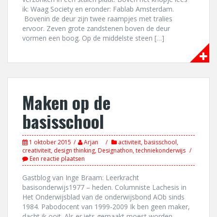
ik: Waag Society en eronder: Fablab Amsterdam.
Bovenin de deur zijn twee raampjes met tralies
ervoor. Zeven grote zandstenen boven de deur
vormen een boog. Op de middelste steen […]
Maken op de
basisschool
1 oktober 2015
Arjan
activiteit
,
basisschool
,
creativiteit
,
design thinking
,
Designathon
,
techniekonderwijs
Een reactie plaatsen
Gastblog van Inge Braam: Leerkracht
basisonderwijs1977 – heden. Columniste Lachesis in
Het Onderwijsblad van de onderwijsbond AOb sinds
1984. Pabodocent van 1999-2009 Ik ben geen maker,
dacht ik ooit. Als er iets gemaakt moest worden,