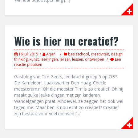
Wie is hier nu creatief?
16 juli 2015
Arjan
basisschool
,
creativiteit
,
design
thinking
,
kunst
,
leerlingen
,
leraar
,
lessen
,
ontwerpen
Een
reactie plaatsen
Gastblog van Tim Geers, leerkracht groep 5 op OBS
De Kameleon, Laakkwartier Den Haag. Check:
meestertim.nl Oh die meester Tim is zo creatief. Oh hij
maakt zulke leuke dingen met zijn kinderen.
Wandelgangen praat. Alhoewel, ze zeggen het ook wel
tegen me. Maar ben ik nou echt zo creatief? Creatief
zijn bestaat voor veel mensen […]