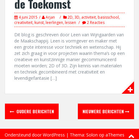
de Toekomst
4 juni 2015
Arjan
2D
,
3D
,
activiteit
,
basisschool
,
creativiteit
,
kunst
,
leerlingen
,
lessen
2 Reacties
Dit blog is geschreven door Leen van Wijngaarden van
de Maakschappij. Leen is vormgever en maker met
een grote interesse voor techniek en wetenschap. Hij
zet zich graag in voor projecten waarin thema’s op een
creatieve en kunstzinnige manier gecommuniceerd
moeten worden; 2D of 3D. Zijn kennis van materialen
en techniek gecombineerd met creativiteit en
levendigefantasie […]
Berichtennavigatie
OUDERE BERICHTEN
NIEUWERE BERICHTEN
Ondersteund door WordPress
|
Thema:
Solon
op aThemes