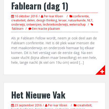
Fablearn (dag 1)
16 oktober 2016
Per-Ivar Kloen
conferentie
,
creativiteit
,
delen
,
design thinking
,
leraar
,
natuurkunde
,
NLT
,
onderwijs
,
ontwerpen
,
techniekonderwijs
,
wetenschap
fablearn
Een reactie plaatsen
Als je Fablearn Fellow wordt, neem je ook deel aan de
Fablearn conferentie. Het is dé plek waar mensen die
met maakonderwijs en onderzoek hiernaar bij elkaar
komen. Dit is het verslag van de eerste dag. Na een
saaie vlucht (bijna alleen maar bewolking) en een hele,
hele, lange nacht (ik viel om 19u om) word […]
Het Nieuwe Vak
23 september 2016
Per-Ivar Kloen
creativiteit
,