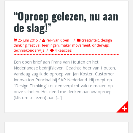
“Oproep gelezen, nu aan
de slag!”
25 juni 2015
Per-Ivar Kloen
creativiteit
,
design
thinking
,
festival
,
leerlingen
,
maker movement
,
onderwijs
,
techniekonderwijs
4 Reacties
Een open brief aan Frans van Houten en het
Nederlandse bedrijfsleven. Geachte heer van Houten,
Vandaag zag ik de oproep van Jan Koster, Customer
Innovation Principal bij SAP Nederland. Hij roept op
“Design Thinking” tot een verplicht vak te maken op
onze scholen. Het deed me denken aan uw oproep
(klik om te lezen) aan […]