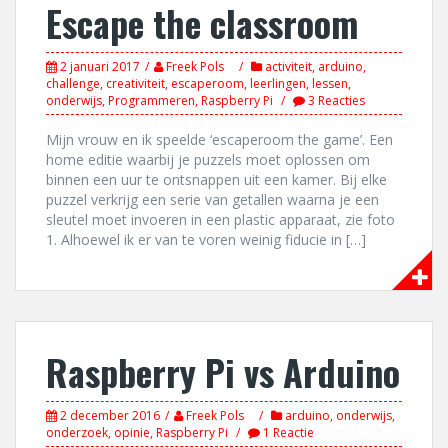
Escape the classroom
2 januari 2017
Freek Pols
activiteit
,
arduino
,
challenge
,
creativiteit
,
escaperoom
,
leerlingen
,
lessen
,
onderwijs
,
Programmeren
,
Raspberry Pi
3 Reacties
Mijn vrouw en ik speelde ‘escaperoom the game’. Een
home editie waarbij je puzzels moet oplossen om
binnen een uur te ontsnappen uit een kamer. Bij elke
puzzel verkrijg een serie van getallen waarna je een
sleutel moet invoeren in een plastic apparaat, zie foto
1. Alhoewel ik er van te voren weinig fiducie in […]
Raspberry Pi vs Arduino
2 december 2016
Freek Pols
arduino
,
onderwijs
,
onderzoek
,
opinie
,
Raspberry Pi
1 Reactie