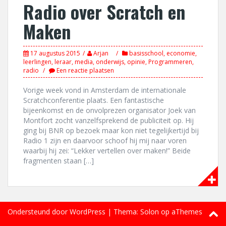
Radio over Scratch en
Maken
17 augustus 2015
Arjan
basisschool
,
economie
,
leerlingen
,
leraar
,
media
,
onderwijs
,
opinie
,
Programmeren
,
radio
Een reactie plaatsen
Vorige week vond in Amsterdam de internationale
Scratchconferentie plaats. Een fantastische
bijeenkomst en de onvolprezen organisator Joek van
Montfort zocht vanzelfsprekend de publiciteit op. Hij
ging bij BNR op bezoek maar kon niet tegelijkertijd bij
Radio 1 zijn en daarvoor schoof hij mij naar voren
waarbij hij zei: “Lekker vertellen over maken!” Beide
fragmenten staan […]
Ondersteund door WordPress
|
Thema:
Solon
op aThemes