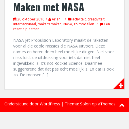
Maken met NASA
30 oktober 2016
Arjan
activiteit
,
creativiteit
,
internationaal
,
makers maken
,
NASA
,
rolmodellen
Een
reactie plaatsen
NASA Jet Propulsion Laboratory maakt de raketten
voor al die coole missies die NASA uitvoert. Deze
dames en heren doen heel moeilijke dingen. Niet voor
niets luidt de uitdrukking voor iets dat niet heel
ingewikkeld is: It’s not Rocket Science! Daarmee
suggererend dat dat pas echt moeilijk is. En dat is ook
zo. De mensen […]
Ondersteund door WordPress
|
Thema:
Solon
op aThemes