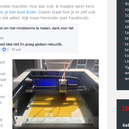
Ro
rieke machine. Hoe dan ook. Ik maakte weer eens
ro
ie je hier kunt lezen
. Daarin staat hoe je er zelf ook
Sc
 dat willen. Kijk maar hieronder (van Facebook).
s
si
ta
t
te
te
to
U
eel
V
w
 van
w
Maar
te
,
een
e.
LO
n
de
Ge
nd