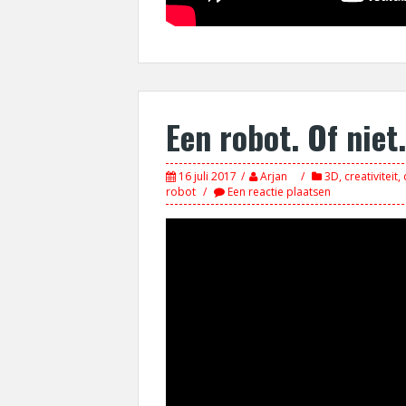
Een robot. Of niet.
16 juli 2017
Arjan
3D
,
creativiteit
,
robot
Een reactie plaatsen