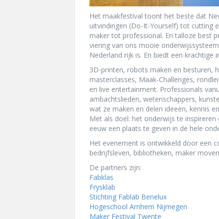
Het maakfestival toont het beste dat Ne
uitvindingen (Do-It-Yourself) tot cuttin
maker tot professional. En talloze best p
viering van ons mooie onderwijssysteem 
Nederland rijk is. En biedt een krachtige
3D-printen, robots maken en besturen, h
masterclasses, Maak-Challenges, rondlei
en live entertainment. Professionals vanu
ambachtslieden, wetenschappers, kunsten
wat ze maken en delen ideeën, kennis en
Met als doel: het onderwijs te inspirere
eeuw een plaats te geven in de hele ond
Het evenement is ontwikkeld door een co
bedrijfsleven, bibliotheken, maker movem
De partners zijn:
Fabklas
Frysklab
Stichting Fablab Benelux
Hogeschool Arnhem Nijmegen
Maker Festival Twente