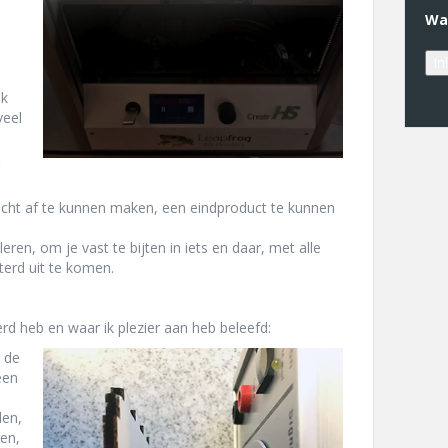
Wa
ik
veel
 echt af te kunnen maken, een eindproduct te kunnen
eren, om je vast te bijten in iets en daar, met alle
terd uit te komen.
rd heb en waar ik plezier aan heb beleefd:
n de
een
len,
ren,