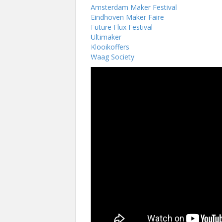
Amsterdam Maker Festival
Eindhoven Maker Faire
Future Flux Festival
Ultimaker
Klooikoffers
Waag Society