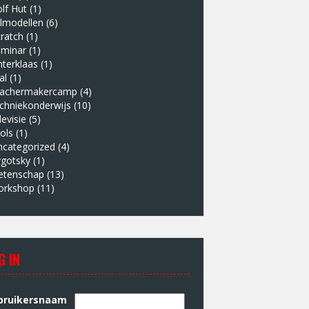
lf Hut
(1)
lmodellen
(6)
ratch
(1)
eminar
(1)
nterklaas
(1)
al
(1)
eachermakercamp
(4)
chniekonderwijs
(10)
levisie
(5)
ols
(1)
ncategorized
(4)
ygotsky
(1)
etenschap
(13)
orkshop
(11)
G IN
bruikersnaam