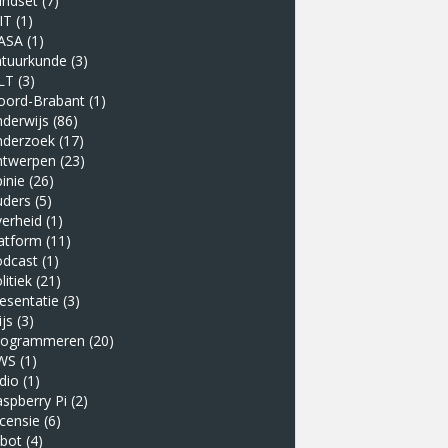
indset
(7)
IT
(1)
ASA
(1)
atuurkunde
(3)
LT
(3)
oord-Brabant
(1)
derwijs
(86)
nderzoek
(17)
ntwerpen
(23)
inie
(26)
uders
(5)
erheid
(1)
atform
(11)
odcast
(1)
litiek
(21)
esentatie
(3)
ijs
(3)
rogrammeren
(20)
WS
(1)
dio
(1)
spberry Pi
(2)
censie
(6)
obot
(4)