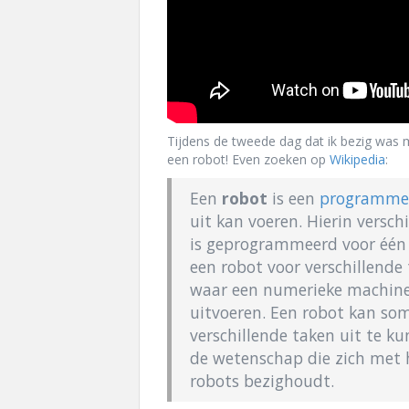
Tijdens de tweede dag dat ik bezig was m
een robot! Even zoeken op
Wikipedia
:
Een
robot
is een
programme
uit kan voeren. Hierin versch
is geprogrammeerd voor één t
een robot voor verschillende
waar een numerieke machine s
uitvoeren. Een robot kan som
verschillende taken uit te k
de wetenschap die zich met 
robots bezighoudt.