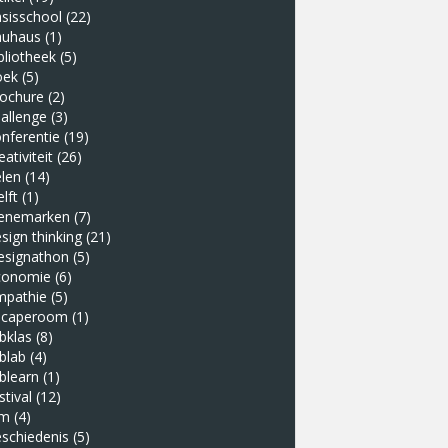
sisschool
(22)
auhaus
(1)
bliotheek
(5)
oek
(5)
rochure
(2)
allenge
(3)
nferentie
(19)
eativiteit
(26)
len
(14)
lft
(1)
enemarken
(7)
sign thinking
(21)
esignathon
(5)
conomie
(6)
mpathie
(5)
scaperoom
(1)
bklas
(8)
blab
(4)
blearn
(1)
stival
(12)
lm
(4)
schiedenis
(5)