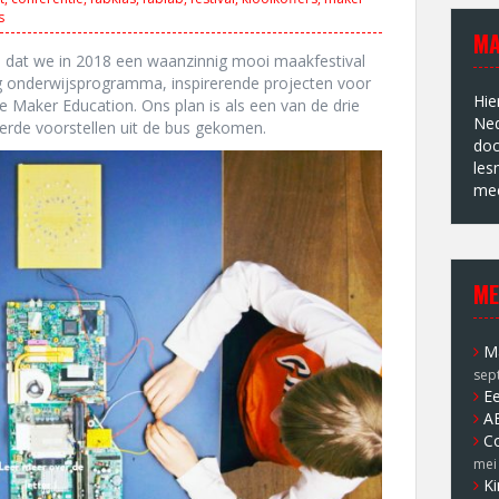
s
MA
d
dat we in 2018 een waanzinnig mooi maakfestival
 onderwijsprogramma, inspirerende projecten voor
Hie
 de Maker Education. Ons plan is als een van de drie
Ned
erde voorstellen uit de bus gekomen.
doc
les
mee
ME
Ma
sep
Ee
A
Co
mei
Ki