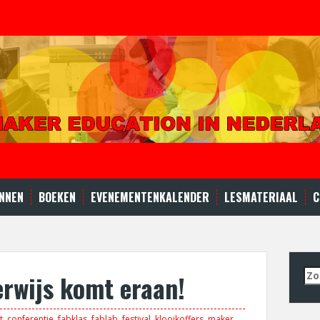
NNEN
BOEKEN
EVENEMENTENKALENDER
LESMATERIAAL
C
Zo
rwijs komt eraan!
naa
t
,
conferentie
,
fabklas
,
fablab
,
festival
,
klooikoffers
,
maker