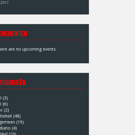
 2017
ENEMENTEN
ere are no upcoming events.
TEGORIEËN
D
(3)
D
(6)
bc
(2)
tiviteit
(48)
lgemeen
(19)
duino
(4)
tikel
(19)