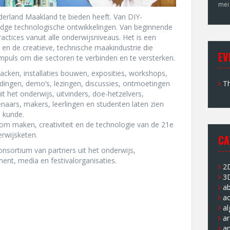
mei
derland Maakland te bieden heeft. Van DIY-
g edge technologische ontwikkelingen. Van beginnende
ractices vanuit alle onderwijsniveaus. Het is een
en de creatieve, technische maakindustrie die
EV
 impuls om die sectoren te verbinden en te versterken.
acken, installaties bouwen, exposities, workshops,
Th
dingen, demo’s, lezingen, discussies, ontmoetingen
it het onderwijs, uitvinders, doe-hetzelvers,
aars, makers, leerlingen en studenten laten zien
 kunde.
n om maken, creativiteit en de technologie van de 21e
erwijsketen.
CA
nsortium van partners uit het onderwijs,
ent, media en festivalorganisaties.
2
3
a
ac
a
ar
ar