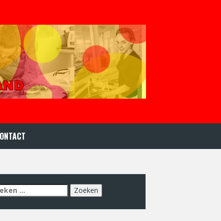
ONTACT
eken
r: