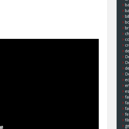
ba
b
bi
b
b
ch
co
cr
de
De
D
de
D
e
e
e
fa
fa
fa
fe
fi
ge