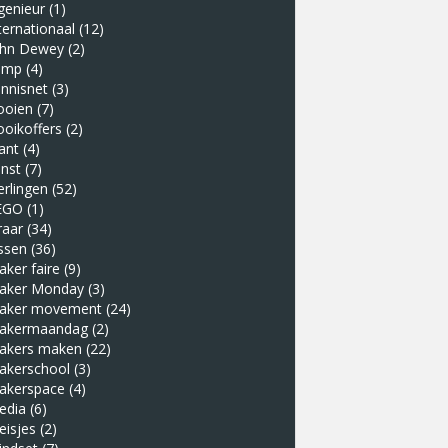
genieur
(1)
ternationaal
(12)
ohn Dewey
(2)
amp
(4)
nnisnet
(3)
ooien
(7)
ooikoffers
(2)
ant
(4)
nst
(7)
erlingen
(52)
EGO
(1)
raar
(34)
ssen
(36)
ker faire
(9)
aker Monday
(3)
aker movement
(24)
akermaandag
(2)
akers maken
(22)
akerschool
(3)
akerspace
(4)
edia
(6)
eisjes
(2)