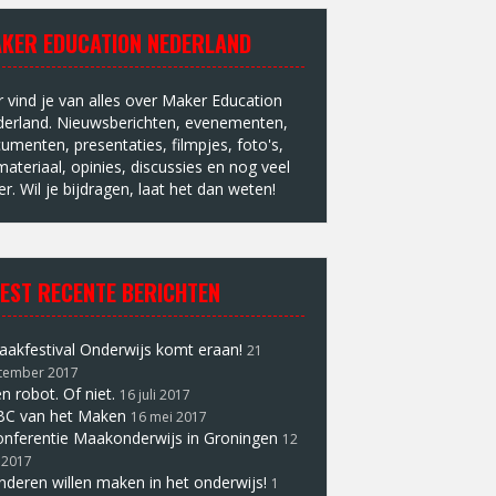
KER EDUCATION NEDERLAND
r vind je van alles over Maker Education
erland. Nieuwsberichten, evenementen,
umenten, presentaties, filmpjes, foto's,
materiaal, opinies, discussies en nog veel
r. Wil je bijdragen, laat het dan weten!
EST RECENTE BERICHTEN
akfestival Onderwijs komt eraan!
21
tember 2017
n robot. Of niet.
16 juli 2017
BC van het Maken
16 mei 2017
nferentie Maakonderwijs in Groningen
12
 2017
nderen willen maken in het onderwijs!
1