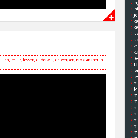
in
in
J
k
ke
kl
kl
kr
ku
le
delen
,
leraar
,
lessen
,
onderwijs
,
ontwerpen
,
Programmeren
,
L
le
le
ma
M
m
m
m
m
m
m
m