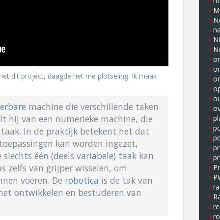
m
M
N
n
N
N
on
o
et dit project, daagde het me plotseling. Ik maak
o
op
o
erbare
machine die verschillende taken
ov
ilt hij van een numerieke machine, die
pl
p
aak. In de praktijk betekent het dat
po
 toepassingen kan worden ingezet,
pr
lechts één (deels variabele) taak kan
pr
s zelfs van grijper wisselen, om
P
P
unnen voeren. De
robotica
is de tak van
ra
het ontwikkelen en bestuderen van
Ra
re
r