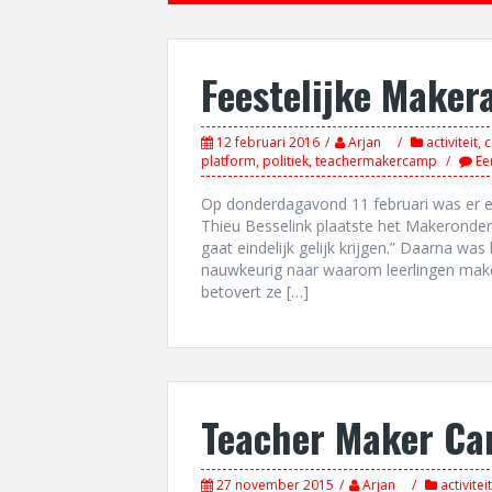
Feestelijke Maker
12 februari 2016
Arjan
activiteit
,
c
platform
,
politiek
,
teachermakercamp
Ee
Op donderdagavond 11 februari was er ee
Thieu Besselink plaatste het Makeronderw
gaat eindelijk gelijk krijgen.” Daarna was 
nauwkeurig naar waarom leerlingen mak
betovert ze […]
Teacher Maker C
27 november 2015
Arjan
activiteit