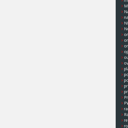
m
M
N
n
N
N
on
o
o
op
o
ov
pl
p
po
pr
pr
P
P
ra
Ra
re
r