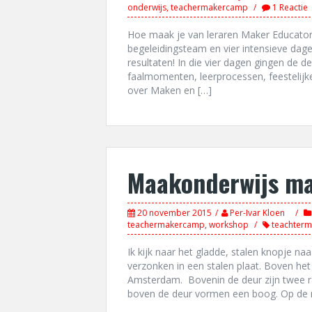
onderwijs
,
teachermakercamp
1 Reactie
Hoe maak je van leraren Maker Educators
begeleidingsteam en vier intensieve dag
resultaten! In die vier dagen gingen de
faalmomenten, leerprocessen, feestelijke
over Maken en […]
Maakonderwijs ma
20 november 2015
Per-Ivar Kloen
teachermakercamp
,
workshop
teachter
Ik kijk naar het gladde, stalen knopje na
verzonken in een stalen plaat. Boven het
Amsterdam. Bovenin de deur zijn twee r
boven de deur vormen een boog. Op de m