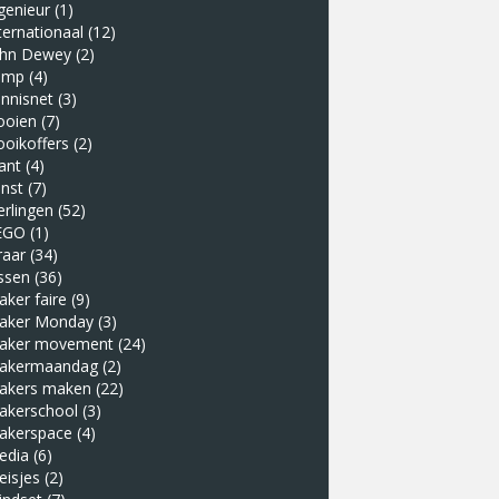
genieur
(1)
ternationaal
(12)
ohn Dewey
(2)
amp
(4)
nnisnet
(3)
ooien
(7)
ooikoffers
(2)
ant
(4)
nst
(7)
erlingen
(52)
EGO
(1)
raar
(34)
ssen
(36)
ker faire
(9)
aker Monday
(3)
aker movement
(24)
akermaandag
(2)
akers maken
(22)
akerschool
(3)
akerspace
(4)
edia
(6)
eisjes
(2)