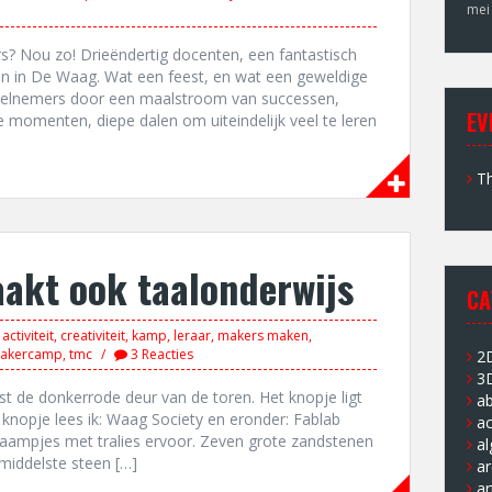
mei
? Nou zo! Drieëndertig docenten, een fantastisch
en in De Waag. Wat een feest, en wat een geweldige
 deelnemers door een maalstroom van successen,
EV
 momenten, diepe dalen om uiteindelijk veel te leren
Th
akt ook taalonderwijs
CA
activiteit
,
creativiteit
,
kamp
,
leraar
,
makers maken
,
makercamp
,
tmc
3 Reacties
2
3
ast de donkerrode deur van de toren. Het knopje ligt
a
 knopje lees ik: Waag Society en eronder: Fablab
ac
aampjes met tralies ervoor. Zeven grote zandstenen
a
iddelste steen […]
ar
ar