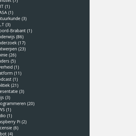
indset
(7)
IT
(1)
ASA
(1)
atuurkunde
(3)
LT
(3)
oord-Brabant
(1)
derwijs
(86)
nderzoek
(17)
ntwerpen
(23)
inie
(26)
uders
(5)
erheid
(1)
atform
(11)
odcast
(1)
litiek
(21)
esentatie
(3)
ijs
(3)
rogrammeren
(20)
WS
(1)
dio
(1)
spberry Pi
(2)
censie
(6)
obot
(4)