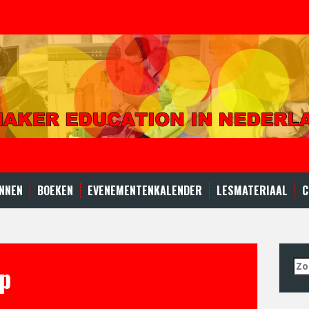
NNEN
BOEKEN
EVENEMENTENKALENDER
LESMATERIAAL
C
Zo
p
naa