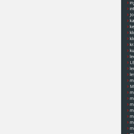
in
in
J
k
ke
kl
kl
kr
ku
le
L
le
le
ma
M
m
m
m
m
m
m
m