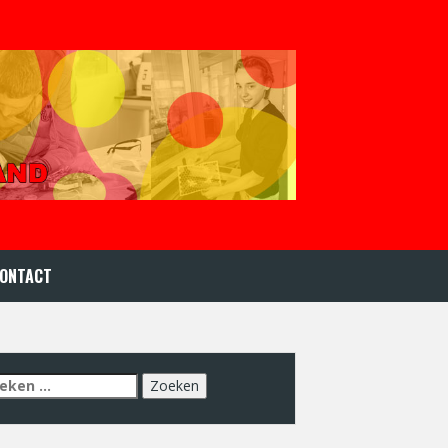
ONTACT
eken
r: