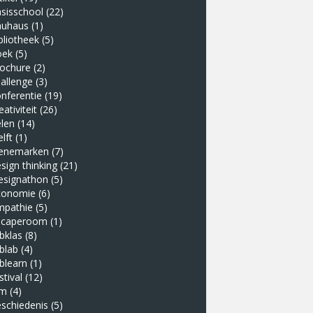
sisschool
(22)
auhaus
(1)
bliotheek
(5)
oek
(5)
rochure
(2)
allenge
(3)
nferentie
(19)
eativiteit
(26)
len
(14)
lft
(1)
enemarken
(7)
sign thinking
(21)
esignathon
(5)
conomie
(6)
mpathie
(5)
scaperoom
(1)
bklas
(8)
blab
(4)
blearn
(1)
stival
(12)
lm
(4)
schiedenis
(5)