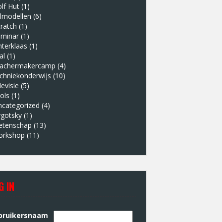
lf Hut
(1)
lmodellen
(6)
ratch
(1)
eminar
(1)
nterklaas
(1)
al
(1)
eachermakercamp
(4)
chniekonderwijs
(10)
levisie
(5)
ols
(1)
ncategorized
(4)
ygotsky
(1)
etenschap
(13)
orkshop
(11)
G IN
bruikersnaam