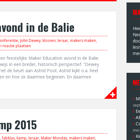
MA
avond in de Balie
Hie
Ned
onferentie
,
John Dewey
,
klooien
,
leraar
,
makers maken
,
doc
n reactie plaatsen
les
mee
n feestelijke Maker Education avond in de Balie.
ijs in een breder, historisch perspectief. “Dewey
het de beurt aan Astrid Poot. Astrid kijkt o.a. heel
en en hoe ze daarmee beginnen. En daarmee
ME
Ma
sep
Ee
A
amp 2015
Co
mei
Ki
,
fabklas
,
kamp
,
leraar
,
Maker Monday
,
makers maken
,