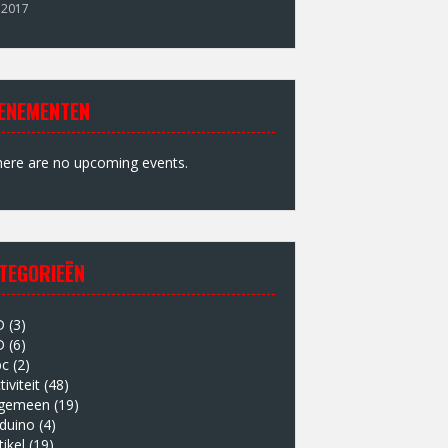
 2017
ENEMENTEN
ere are no upcoming events.
TEGORIEËN
D
(3)
D
(6)
bc
(2)
tiviteit
(48)
lgemeen
(19)
duino
(4)
tikel
(19)