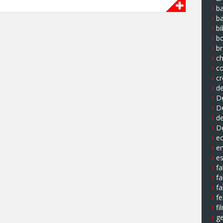
ba
b
bi
b
b
ch
co
cr
de
De
D
de
D
e
e
e
fa
fa
fa
fe
fi
ge