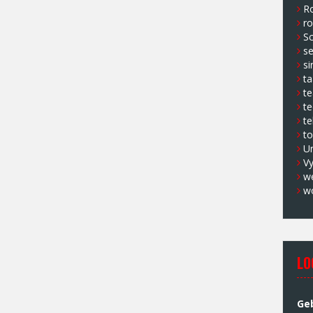
Ro
ro
Sc
s
si
ta
t
te
te
to
U
V
w
w
LO
Ge