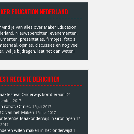
KER EDUCATION NEDERLAND
r vind je van alles over Maker Education
erland. Nieuwsberichten, evenementen,
umenten, presentaties, filmpjes, foto's,
materiaal, opinies, discussies en nog veel
r. Wil je bijdragen, laat het dan weten!
EST RECENTE BERICHTEN
akfestival Onderwijs komt eraan!
21
tember 2017
n robot. Of niet.
16 juli 2017
BC van het Maken
16 mei 2017
nferentie Maakonderwijs in Groningen
12
 2017
nderen willen maken in het onderwijs!
1