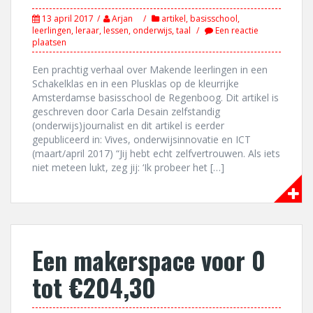
13 april 2017
Arjan
artikel
,
basisschool
,
leerlingen
,
leraar
,
lessen
,
onderwijs
,
taal
Een reactie
plaatsen
Een prachtig verhaal over Makende leerlingen in een
Schakelklas en in een Plusklas op de kleurrijke
Amsterdamse basisschool de Regenboog. Dit artikel is
geschreven door Carla Desain zelfstandig
(onderwijs)journalist en dit artikel is eerder
gepubliceerd in: Vives, onderwijsinnovatie en ICT
(maart/april 2017) “Jij hebt echt zelfvertrouwen. Als iets
niet meteen lukt, zeg jij: ‘Ik probeer het […]
Een makerspace voor 0
tot €204,30