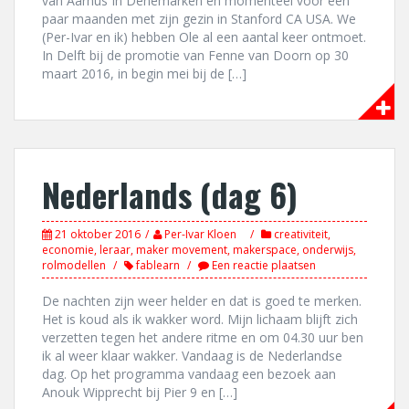
van Aarhus In Denemarken en momenteel voor een
paar maanden met zijn gezin in Stanford CA USA. We
(Per-Ivar en ik) hebben Ole al een aantal keer ontmoet.
In Delft bij de promotie van Fenne van Doorn op 30
maart 2016, in begin mei bij de […]
Nederlands (dag 6)
21 oktober 2016
Per-Ivar Kloen
creativiteit
,
economie
,
leraar
,
maker movement
,
makerspace
,
onderwijs
,
rolmodellen
fablearn
Een reactie plaatsen
De nachten zijn weer helder en dat is goed te merken.
Het is koud als ik wakker word. Mijn lichaam blijft zich
verzetten tegen het andere ritme en om 04.30 uur ben
ik al weer klaar wakker. Vandaag is de Nederlandse
dag. Op het programma vandaag een bezoek aan
Anouk Wipprecht bij Pier 9 en […]