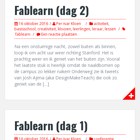
Fablearn (dag 2)
16 oktober 2016
Per-Ivar Kloen
activiteit
,
basisschool
,
creativiteit
,
klooien
,
leerlingen
,
leraar
,
lessen
fablearn
Een reactie plaatsen
Na een onstuimige nacht, zowel buiten als binnen,
loop ik om acht uur weer richting Stanford. Het is
prachtig weer en ik geniet van het buiten zijn. Vooral
het laatste stuk is heerlijk omdat de naaldbomen op
de campus zo lekker ruiken! Onderweg zie ik tweets
van Josh Ajima (aka DesignMakeTeach) die ook zo
geniet van de […]
Fablearn (dag 1)
16 oktober 2016
Per-Ivar Kloen
conferentie
,