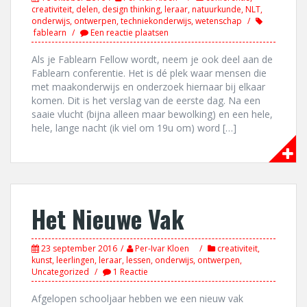
creativiteit
,
delen
,
design thinking
,
leraar
,
natuurkunde
,
NLT
,
onderwijs
,
ontwerpen
,
techniekonderwijs
,
wetenschap
fablearn
Een reactie plaatsen
Als je Fablearn Fellow wordt, neem je ook deel aan de
Fablearn conferentie. Het is dé plek waar mensen die
met maakonderwijs en onderzoek hiernaar bij elkaar
komen. Dit is het verslag van de eerste dag. Na een
saaie vlucht (bijna alleen maar bewolking) en een hele,
hele, lange nacht (ik viel om 19u om) word […]
Het Nieuwe Vak
23 september 2016
Per-Ivar Kloen
creativiteit
,
kunst
,
leerlingen
,
leraar
,
lessen
,
onderwijs
,
ontwerpen
,
Uncategorized
1 Reactie
Afgelopen schooljaar hebben we een nieuw vak