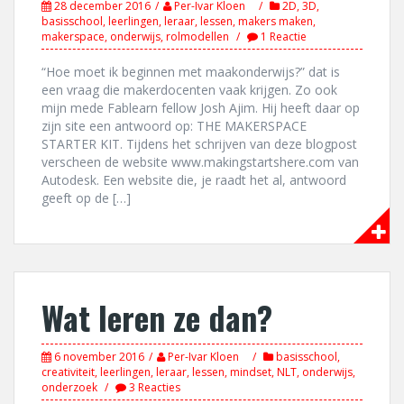
28 december 2016
Per-Ivar Kloen
2D
,
3D
,
basisschool
,
leerlingen
,
leraar
,
lessen
,
makers maken
,
makerspace
,
onderwijs
,
rolmodellen
1 Reactie
“Hoe moet ik beginnen met maakonderwijs?” dat is
een vraag die makerdocenten vaak krijgen. Zo ook
mijn mede Fablearn fellow Josh Ajim. Hij heeft daar op
zijn site een antwoord op: THE MAKERSPACE
STARTER KIT. Tijdens het schrijven van deze blogpost
verscheen de website www.makingstartshere.com van
Autodesk. Een website die, je raadt het al, antwoord
geeft op de […]
Wat leren ze dan?
6 november 2016
Per-Ivar Kloen
basisschool
,
creativiteit
,
leerlingen
,
leraar
,
lessen
,
mindset
,
NLT
,
onderwijs
,
onderzoek
3 Reacties