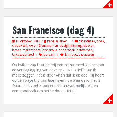
San Francisco (dag 4)
18 oktober 2016
Per-Ivar Kloen
bibliotheek
,
boek
,
creativiteit
,
delen
,
Denemarken
,
design thinking
,
klooien
,
leraar
,
makerspace
,
onderwijs
,
onderzoek
,
ontwerpen
,
Uncategorized
fablearn
Een reactie plaatsen
Op twitter zag ik Arjan mij een compliment geven voor
de verslaglegging van deze reis. Dat is lief maar ik
moet zeggen, het is door Arjan dat ik dit doe. Hij heeft
op de vorige trip ons laten zien hoe waardevol het is.
Daarnaast voel ik ook een verantwoordelijkheid en
een noodzaak om het te doen. Het […]