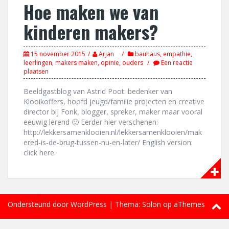
Hoe maken we van
kinderen makers?
15 november 2015
Arjan
bauhaus
,
empathie
,
leerlingen
,
makers maken
,
opinie
,
ouders
Een reactie
plaatsen
Beeldgastblog van Astrid Poot: bedenker van
Klooikoffers, hoofd jeugd/familie projecten en creative
director bij Fonk, blogger, spreker, maker maar vooral
eeuwig lerend 🙂 Eerder hier verschenen:
http://lekkersamenklooien.nl/lekkersamenklooien/mak
ered-is-de-brug-tussen-nu-en-later/ English version:
click here.
Ondersteund door WordPress
|
Thema:
Solon
op aThemes