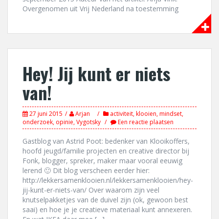
Overgenomen uit Vrij Nederland na toestemming
Hey! Jij kunt er niets
van!
27 juni 2015
Arjan
activiteit
,
klooien
,
mindset
,
onderzoek
,
opinie
,
Vygotsky
Een reactie plaatsen
Gastblog van Astrid Poot: bedenker van Klooikoffers,
hoofd jeugd/familie projecten en creative director bij
Fonk, blogger, spreker, maker maar vooral eeuwig
lerend 🙂 Dit blog verscheen eerder hier:
http://lekkersamenklooien.nl/lekkersamenklooien/hey-
jij-kunt-er-niets-van/ Over waarom zijn veel
knutselpakketjes van de duivel zijn (ok, gewoon best
saai) en hoe je je creatieve materiaal kunt annexeren.