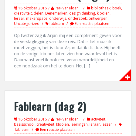
18 oktober 2016
Per-Ivar Kloen
bibliotheek
,
boek
,
creativiteit
,
delen
,
Denemarken
,
design thinking
,
klooien
,
leraar
,
makerspace
,
onderwijs
,
onderzoek
,
ontwerpen
,
Uncategorized
fablearn
Een reactie plaatsen
Op twitter zag ik Arjan mij een compliment geven voor
de verslaglegging van deze reis. Dat is lief maar ik
moet zeggen, het is door Arjan dat ik dit doe. Hij heeft
op de vorige trip ons laten zien hoe waardevol het is.
Daarnaast voel ik ook een verantwoordelijkheid en
een noodzaak om het te doen. Het […]
Fablearn (dag 2)
16 oktober 2016
Per-Ivar Kloen
activiteit
,
basisschool
,
creativiteit
,
klooien
,
leerlingen
,
leraar
,
lessen
fablearn
Een reactie plaatsen