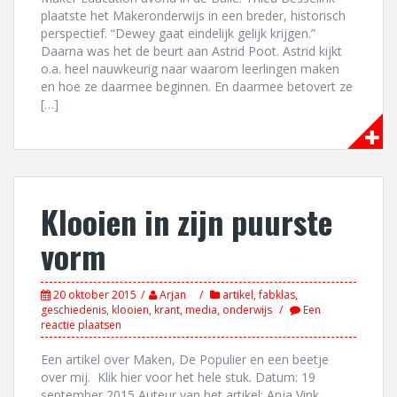
plaatste het Makeronderwijs in een breder, historisch
perspectief. “Dewey gaat eindelijk gelijk krijgen.”
Daarna was het de beurt aan Astrid Poot. Astrid kijkt
o.a. heel nauwkeurig naar waarom leerlingen maken
en hoe ze daarmee beginnen. En daarmee betovert ze
[…]
Klooien in zijn puurste
vorm
20 oktober 2015
Arjan
artikel
,
fabklas
,
geschiedenis
,
klooien
,
krant
,
media
,
onderwijs
Een
reactie plaatsen
Een artikel over Maken, De Populier en een beetje
over mij. Klik hier voor het hele stuk. Datum: 19
september 2015 Auteur van het artikel: Anja Vink.