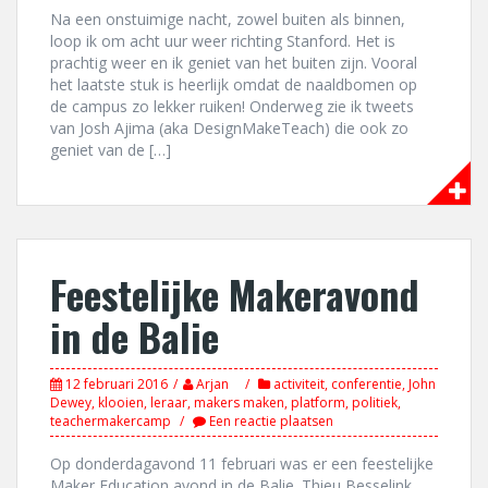
Na een onstuimige nacht, zowel buiten als binnen,
loop ik om acht uur weer richting Stanford. Het is
prachtig weer en ik geniet van het buiten zijn. Vooral
het laatste stuk is heerlijk omdat de naaldbomen op
de campus zo lekker ruiken! Onderweg zie ik tweets
van Josh Ajima (aka DesignMakeTeach) die ook zo
geniet van de […]
Feestelijke Makeravond
in de Balie
12 februari 2016
Arjan
activiteit
,
conferentie
,
John
Dewey
,
klooien
,
leraar
,
makers maken
,
platform
,
politiek
,
teachermakercamp
Een reactie plaatsen
Op donderdagavond 11 februari was er een feestelijke
Maker Education avond in de Balie. Thieu Besselink