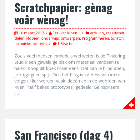
Scratchpapier: gènag
voâr wènag!
10 maart 2017
Per-Ivar Kloen
arduino
,
creativiteit
,
delen
,
klooien
,
onderwijs
,
ontwerpen
,
Programmeren
,
Scratch
,
techniekonderwijs
1 Reactie
Zoals veel mensen inmiddels wel weten is de Tinkering
Studio een geweldige plek om materiaal vandaan te
halen. Koop dit boek maar eens. Dat kan je blind doen,
je krijgt geen spijt. Ook het blog is interessant om te
volgen. Hier worden vaak ideeën en in de woorden van
Ryan, “half baked prototypes” gedeeld. Geïnspireerd
[…]
San Francisco (dag 4)