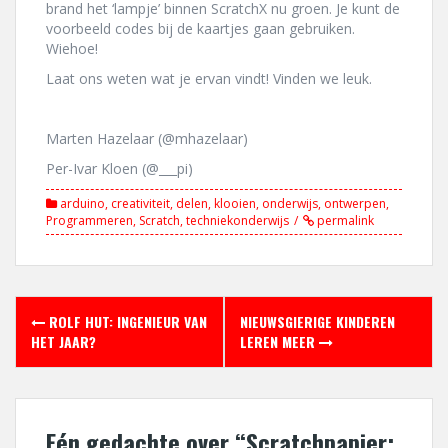
brand het ‘lampje’ binnen ScratchX nu groen. Je kunt de
voorbeeld codes bij de kaartjes gaan gebruiken.
Wiehoe!
Laat ons weten wat je ervan vindt! Vinden we leuk.
Marten Hazelaar (@mhazelaar)
Per-Ivar Kloen (@___pi)
arduino
,
creativiteit
,
delen
,
klooien
,
onderwijs
,
ontwerpen
,
Programmeren
,
Scratch
,
techniekonderwijs
permalink
Berichtnavigatie
ROLF HUT: INGENIEUR VAN
NIEUWSGIERIGE KINDEREN
HET JAAR?
LEREN MEER
Eén gedachte over “
Scratchpapier: