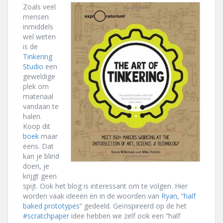
Zoals veel
mensen
inmiddels
wel weten
is de
Tinkering
Studio
een
geweldige
plek om
materiaal
vandaan te
halen.
Koop dit
boek
maar
eens. Dat
kan je blind
doen, je
krijgt geen
spijt. Ook het blog is interessant om te volgen. Hier
worden vaak ideeën en in de woorden van
Ryan
, “
half
baked prototypes
” gedeeld. Geïnspireerd op de het
#scratchpaper
idee hebben we zelf ook een “half