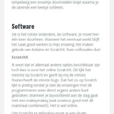
simpelweg een snoertje doormidden knipt waarna je
de uiteinde een beetje soldeert.
Software
Dit is het rotste onderdeel, de software. Je moet hier
één keer doorheen. Wanneer het eenmaal werkt blijft
het vaak goed werken is mijn ervaring. We maken
gebruik van Arduino en ScratchX. Even volhouden dus!
ScratchX
Ik weet dat er allemaal andere opties beschikbaar zijn
toch kies is voor het online ScratchX. Dit lijkt het
meeste op Scratch en geeft bij mij de minste
fouten/heeft de minste bugs. Dat het zo op Scratch
lijkt is prettig omdat je dan de ervaringen met dit
programmeren weer direct ergens anders kunt
gebruiken. Wanneer je bijvoorbeeld aan de slag gaat
met een makeymakey (wat sowieso goed met dit
materiaal combineert). Het is wel online.
Om ScratchX te gebruiken moet je een plugin