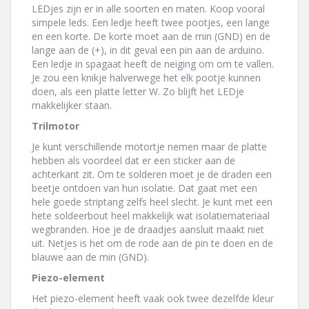
LEDjes zijn er in alle soorten en maten. Koop vooral
simpele leds. Een ledje heeft twee pootjes, een lange
en een korte. De korte moet aan de min (GND) en de
lange aan de (+), in dit geval een pin aan de arduino.
Een ledje in spagaat heeft de neiging om om te vallen.
Je zou een knikje halverwege het elk pootje kunnen
doen, als een platte letter W. Zo blijft het LEDje
makkelijker staan.
Trilmotor
Je kunt verschillende motortje nemen maar de platte
hebben als voordeel dat er een sticker aan de
achterkant zit. Om te solderen moet je de draden een
beetje ontdoen van hun isolatie. Dat gaat met een
hele goede striptang zelfs heel slecht. Je kunt met een
hete soldeerbout heel makkelijk wat isolatiemateriaal
wegbranden. Hoe je de draadjes aansluit maakt niet
uit. Netjes is het om de rode aan de pin te doen en de
blauwe aan de min (GND).
Piezo-element
Het piezo-element heeft vaak ook twee dezelfde kleur