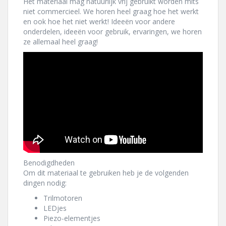
Het materiaal mag natuurlijk vrij gebruikt worden mits
niet commercieel. We horen heel graag hoe het werkt
en ook hoe het niet werkt! Ideeën voor andere
onderdelen, ideeën voor gebruik, ervaringen, we horen
ze allemaal heel graag!
Benodigdheden
Om dit materiaal te gebruiken heb je de volgenden
dingen nodig:
Trilmotoren
LEDjes
Piezo-elementjes