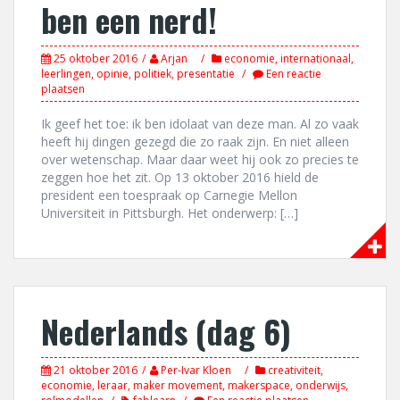
ben een nerd!
25 oktober 2016
Arjan
economie
,
internationaal
,
leerlingen
,
opinie
,
politiek
,
presentatie
Een reactie
plaatsen
Ik geef het toe: ik ben idolaat van deze man. Al zo vaak
heeft hij dingen gezegd die zo raak zijn. En niet alleen
over wetenschap. Maar daar weet hij ook zo precies te
zeggen hoe het zit. Op 13 oktober 2016 hield de
president een toespraak op Carnegie Mellon
Universiteit in Pittsburgh. Het onderwerp: […]
Nederlands (dag 6)
21 oktober 2016
Per-Ivar Kloen
creativiteit
,
economie
,
leraar
,
maker movement
,
makerspace
,
onderwijs
,