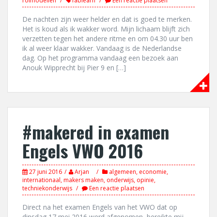
rolmodellen
fablearn
Een reactie plaatsen
De nachten zijn weer helder en dat is goed te merken.
Het is koud als ik wakker word. Mijn lichaam blijft zich
verzetten tegen het andere ritme en om 04.30 uur ben
ik al weer klaar wakker. Vandaag is de Nederlandse
dag. Op het programma vandaag een bezoek aan
Anouk Wipprecht bij Pier 9 en […]
#makered in examen
Engels VWO 2016
27 juni 2016
Arjan
algemeen
,
economie
,
internationaal
,
makers maken
,
onderwijs
,
opinie
,
techniekonderwijs
Een reactie plaatsen
Direct na het examen Engels van het VWO dat op
dinsdag 17 mei 2016 werd afgenomen, bereikte mij