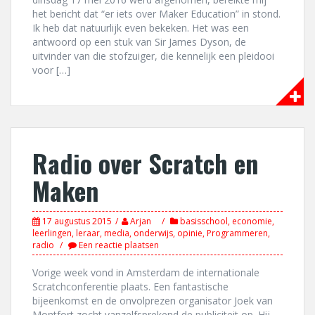
het bericht dat “er iets over Maker Education” in stond.
Ik heb dat natuurlijk even bekeken. Het was een
antwoord op een stuk van Sir James Dyson, de
uitvinder van die stofzuiger, die kennelijk een pleidooi
voor […]
Radio over Scratch en
Maken
17 augustus 2015
Arjan
basisschool
,
economie
,
leerlingen
,
leraar
,
media
,
onderwijs
,
opinie
,
Programmeren
,
radio
Een reactie plaatsen
Vorige week vond in Amsterdam de internationale
Scratchconferentie plaats. Een fantastische
bijeenkomst en de onvolprezen organisator Joek van
Montfort zocht vanzelfsprekend de publiciteit op. Hij