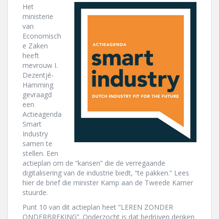
Het
ministerie
van
Economisch
e Zaken
heeft
mevrouw I.
Dezentjé-
Hamming
gevraagd
een
Actieagenda
Smart
Industry
samen te
stellen. Een
actieplan om de “kansen” die de verregaande
digitalisering van de industrie biedt, “te pakken.” Lees
hier de brief die minister Kamp aan de Tweede Kamer
stuurde.
Punt 10 van dit actieplan heet “LEREN ZONDER
ONDERBREKING”. Onderzocht is dat bedrijven denken