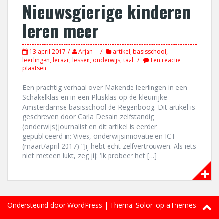
Nieuwsgierige kinderen
leren meer
13 april 2017
Arjan
artikel
,
basisschool
,
leerlingen
,
leraar
,
lessen
,
onderwijs
,
taal
Een reactie
plaatsen
Een prachtig verhaal over Makende leerlingen in een
Schakelklas en in een Plusklas op de kleurrijke
Amsterdamse basisschool de Regenboog. Dit artikel is
geschreven door Carla Desain zelfstandig
(onderwijs)journalist en dit artikel is eerder
gepubliceerd in: Vives, onderwijsinnovatie en ICT
(maart/april 2017) “Jij hebt echt zelfvertrouwen. Als iets
niet meteen lukt, zeg jij: ‘Ik probeer het […]
Ondersteund door WordPress
|
Thema:
Solon
op aThemes