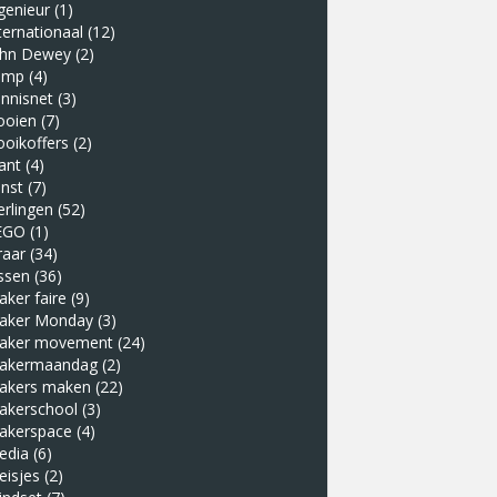
genieur
(1)
ternationaal
(12)
ohn Dewey
(2)
amp
(4)
nnisnet
(3)
ooien
(7)
ooikoffers
(2)
ant
(4)
nst
(7)
erlingen
(52)
EGO
(1)
raar
(34)
ssen
(36)
ker faire
(9)
aker Monday
(3)
aker movement
(24)
akermaandag
(2)
akers maken
(22)
akerschool
(3)
akerspace
(4)
edia
(6)
eisjes
(2)