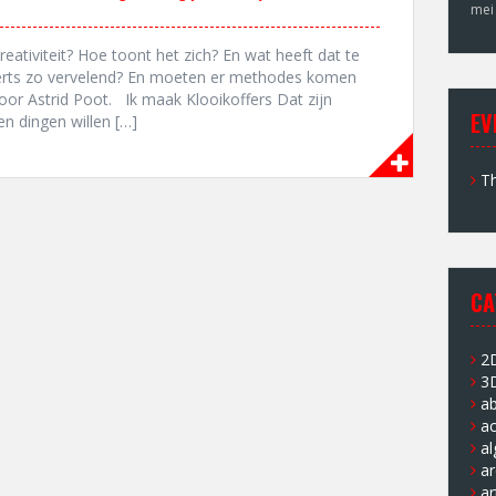
mei
reativiteit? Hoe toont het zich? En wat heeft dat te
rts zo vervelend? En moeten er methodes komen
oor Astrid Poot. Ik maak Klooikoffers Dat zijn
EV
n dingen willen […]
Th
CA
2
3
a
ac
a
ar
ar