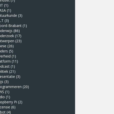
indset
(7)
IT
(1)
ASA
(1)
atuurkunde
(3)
LT
(3)
oord-Brabant
(1)
derwijs
(86)
nderzoek
(17)
ntwerpen
(23)
inie
(26)
uders
(5)
erheid
(1)
atform
(11)
odcast
(1)
litiek
(21)
esentatie
(3)
ijs
(3)
rogrammeren
(20)
WS
(1)
dio
(1)
spberry Pi
(2)
censie
(6)
obot
(4)