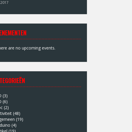
 2017
ENEMENTEN
ere are no upcoming events.
TEGORIEËN
D
(3)
D
(6)
bc
(2)
tiviteit
(48)
lgemeen
(19)
duino
(4)
tikel
(19)