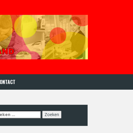
ONTACT
eken
r: