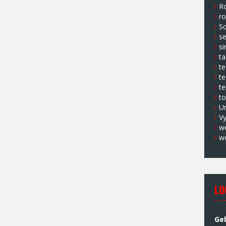
Ro
ro
Sc
s
si
ta
t
te
te
to
U
V
w
w
LO
Ge