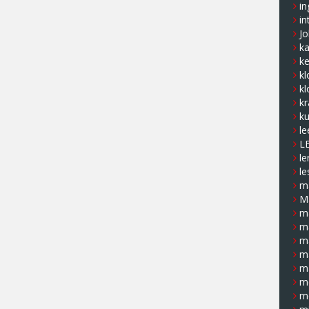
in
in
J
k
ke
kl
kl
kr
ku
le
L
le
le
ma
M
m
m
m
m
m
m
m