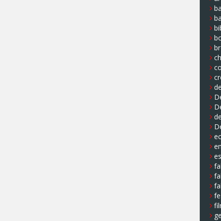
ba
b
bi
b
b
ch
co
cr
de
De
D
de
D
e
e
e
fa
fa
fa
fe
fi
ge