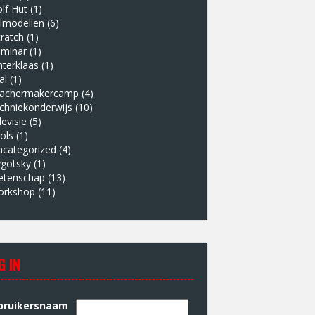
lf Hut
(1)
lmodellen
(6)
ratch
(1)
eminar
(1)
nterklaas
(1)
al
(1)
eachermakercamp
(4)
chniekonderwijs
(10)
levisie
(5)
ols
(1)
ncategorized
(4)
ygotsky
(1)
etenschap
(13)
orkshop
(11)
G IN
bruikersnaam