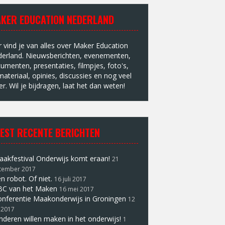
KER EDUCATION NEDERLAND
r vind je van alles over Maker Education
erland. Nieuwsberichten, evenementen,
umenten, presentaties, filmpjes, foto's,
materiaal, opinies, discussies en nog veel
r. Wil je bijdragen, laat het dan weten!
EST RECENTE BERICHTEN
akfestival Onderwijs komt eraan!
21
tember 2017
n robot. Of niet.
16 juli 2017
BC van het Maken
16 mei 2017
nferentie Maakonderwijs in Groningen
12
 2017
nderen willen maken in het onderwijs!
1