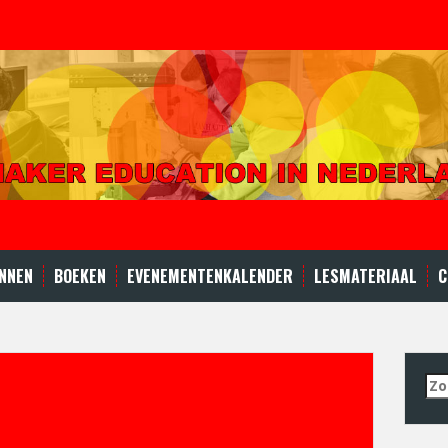
NNEN
BOEKEN
EVENEMENTENKALENDER
LESMATERIAAL
C
Zo
naa