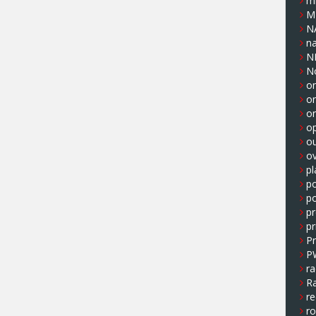
m
M
N
n
N
N
on
o
o
op
o
ov
pl
p
po
pr
pr
P
P
ra
Ra
re
r