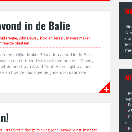
MA
avond in de Balie
Hie
Ned
onferentie
,
John Dewey
,
klooien
,
leraar
,
makers maken
,
doc
n reactie plaatsen
les
mee
n feestelijke Maker Education avond in de Balie.
ijs in een breder, historisch perspectief. “Dewey
het de beurt aan Astrid Poot. Astrid kijkt o.a. heel
en en hoe ze daarmee beginnen. En daarmee
ME
Ma
sep
Ee
A
an!
Co
mei
Ki
kel
,
creativiteit
,
design thinking
,
John Dewey
,
kunst
,
mindset
,