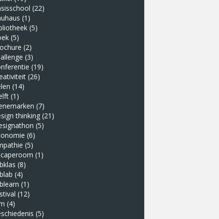
sisschool
(22)
auhaus
(1)
bliotheek
(5)
oek
(5)
rochure
(2)
allenge
(3)
nferentie
(19)
eativiteit
(26)
len
(14)
lft
(1)
enemarken
(7)
sign thinking
(21)
esignathon
(5)
conomie
(6)
mpathie
(5)
scaperoom
(1)
bklas
(8)
blab
(4)
blearn
(1)
stival
(12)
lm
(4)
schiedenis
(5)