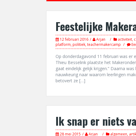
Feestelijke Maker
12 februari 2016
Arjan
activiteit
,
c
platform
,
politiek
,
teachermakercamp
Ee
Op donderdagavond 11 februari was er ee
Thieu Besselink plaatste het Makeronderw
gaat eindelijk gelijk krijgen.” Daarna was 
nauwkeurig naar waarom leerlingen mak
betovert ze […]
Ik snap er niets v
28 mei 2015
Arjan
algemeen
,
arti