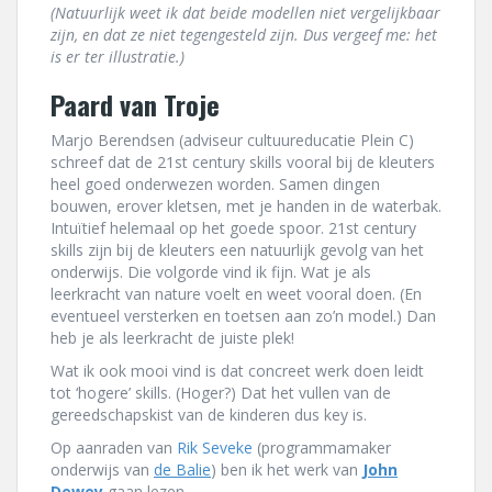
(Natuurlijk weet ik dat beide modellen niet vergelijkbaar
zijn, en dat ze niet tegengesteld zijn. Dus vergeef me: het
is er ter illustratie.)
Paard van Troje
Marjo Berendsen (adviseur cultuureducatie Plein C)
schreef dat de 21st century skills vooral bij de kleuters
heel goed onderwezen worden. Samen dingen
bouwen, erover kletsen, met je handen in de waterbak.
Intuïtief helemaal op het goede spoor. 21st century
skills zijn bij de kleuters een natuurlijk gevolg van het
onderwijs. Die volgorde vind ik fijn. Wat je als
leerkracht van nature voelt en weet vooral doen. (En
eventueel versterken en toetsen aan zo’n model.) Dan
heb je als leerkracht de juiste plek!
Wat ik ook mooi vind is dat concreet werk doen leidt
tot ‘hogere’ skills. (Hoger?) Dat het vullen van de
gereedschapskist van de kinderen dus key is.
Op aanraden van
Rik Seveke
(programmamaker
onderwijs van
de Balie
) ben ik het werk van
John
Dewey
gaan lezen.