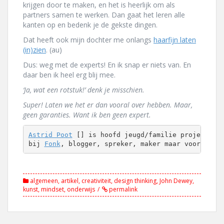
krijgen door te maken, en het is heerlijk om als
partners samen te werken. Dan gaat het leren alle
kanten op en bedenk je de gekste dingen.
Dat heeft ook mijn dochter me onlangs
haarfijn laten
(in)zien
. (au)
Dus: weg met de experts! En ik snap er niets van. En
daar ben ik heel erg blij mee.
‘Ja, wat een rotstuk!’ denk je misschien.
Super! Laten we het er dan vooral over hebben. Maar,
geen garanties. Want ik ben geen expert.
Astrid Poot
 [] is hoofd jeugd/familie projecten e
bij 
Fonk
, blogger, spreker, maker maar vooral ee
algemeen
,
artikel
,
creativiteit
,
design thinking
,
John Dewey
,
kunst
,
mindset
,
onderwijs
permalink