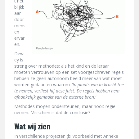
t het
blijkb
aar
door
mens
en
ervar
en.
Dew
ey is
streng over methodes: als het kind en de leraar
moeten vertrouwen op een set voorgeschreven regels
hebben ze geen autonoom beeld meer van wat moet
worden gedaan en waarom. ‘
In plaats van in kracht toe
te nemen, verliest hij deze juist. De regels hebben hem
afhankelijk gemaakt van de externe bron.’
Methodes mogen ondersteunen, maar nooit regie
nemen. Misschien is dat de conclusie?
Wat wij zien
In verschillende projecten (bijvoorbeeld met Anneke