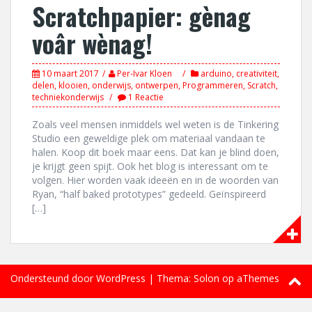
Scratchpapier: gènag
voâr wènag!
10 maart 2017
Per-Ivar Kloen
arduino
,
creativiteit
,
delen
,
klooien
,
onderwijs
,
ontwerpen
,
Programmeren
,
Scratch
,
techniekonderwijs
1 Reactie
Zoals veel mensen inmiddels wel weten is de Tinkering
Studio een geweldige plek om materiaal vandaan te
halen. Koop dit boek maar eens. Dat kan je blind doen,
je krijgt geen spijt. Ook het blog is interessant om te
volgen. Hier worden vaak ideeën en in de woorden van
Ryan, “half baked prototypes” gedeeld. Geïnspireerd
[…]
Ondersteund door WordPress
|
Thema:
Solon
op aThemes