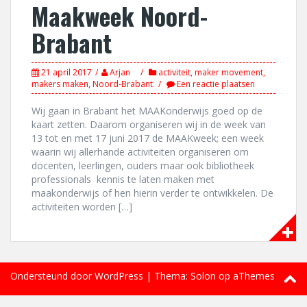
Maakweek Noord-
Brabant
21 april 2017
Arjan
activiteit
,
maker movement
,
makers maken
,
Noord-Brabant
Een reactie plaatsen
Wij gaan in Brabant het MAAKonderwijs goed op de
kaart zetten. Daarom organiseren wij in de week van
13 tot en met 17 juni 2017 de MAAKweek; een week
waarin wij allerhande activiteiten organiseren om
docenten, leerlingen, ouders maar ook bibliotheek
professionals kennis te laten maken met
maakonderwijs of hen hierin verder te ontwikkelen. De
activiteiten worden […]
Ondersteund door WordPress
|
Thema:
Solon
op aThemes