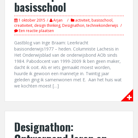
basisschool
1 oktober 2015
Arjan
activiteit
,
basisschool
,
creativiteit
,
design thinking
,
Designathon
,
techniekonderwijs
Een reactie plaatsen
Gastblog van Inge Braam: Leerkracht
basisonderwijs1977 – heden. Columniste Lachesis in
Het Onderwijsblad van de onderwijsbond AOb sinds
1984. Pabodocent van 1999-2009 Ik ben geen maker,
dacht ik ooit. Als er iets gemaakt moest worden,
huurde ik gewoon een mannetje in. Twintig jaar
geleden ging ik samenwonen met E. Aan het huis wat
we kochten moest […]
Designathon: