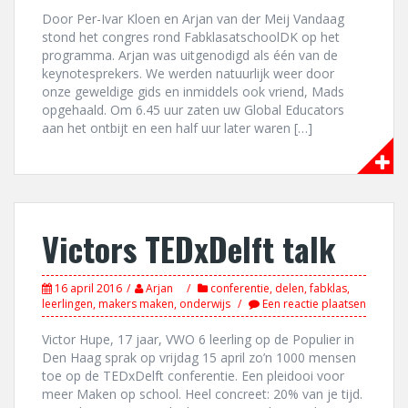
Door Per-Ivar Kloen en Arjan van der Meij Vandaag
stond het congres rond FabklasatschoolDK op het
programma. Arjan was uitgenodigd als één van de
keynotesprekers. We werden natuurlijk weer door
onze geweldige gids en inmiddels ook vriend, Mads
opgehaald. Om 6.45 uur zaten uw Global Educators
aan het ontbijt en een half uur later waren […]
Victors TEDxDelft talk
16 april 2016
Arjan
conferentie
,
delen
,
fabklas
,
leerlingen
,
makers maken
,
onderwijs
Een reactie plaatsen
Victor Hupe, 17 jaar, VWO 6 leerling op de Populier in
Den Haag sprak op vrijdag 15 april zo’n 1000 mensen
toe op de TEDxDelft conferentie. Een pleidooi voor
meer Maken op school. Heel concreet: 20% van je tijd.