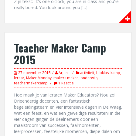
Zijn tekst: It’s one o’clock, you are in class and you’re
really bored. You look around you […]
Teacher Maker Camp
2015
27 november 2015
Arjan
activiteit
,
fabklas
,
kamp
,
leraar
,
Maker Monday
,
makers maken
,
onderwijs
,
teachermakercamp
1 Reactie
Hoe maak je van leraren Maker Educators? Nou zo!
Drieëndertig docenten, een fantastisch
begeleidingsteam en vier intensieve dagen in De Waag.
Wat een feest, en wat een geweldige resultaten! In die
vier dagen gingen de deelnemers door een
maalstroom van successen, faalmomenten,
leerprocessen, feestelijke momenten, diepe dalen om