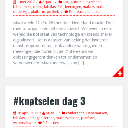
1 mei 2017
Arjan
abc
,
activiteit
,
algemeen
,
bibliotheek
,
delen
,
fabklas
,
film
,
leerlingen
,
makers maken
,
onderwijs
,
platform
,
politiek
Een reactie plaatsen
Maakweek: 22 t/m 28 mei Heel Nederland maakt! Doe
mee of organiseer zelf een activiteit. We leven in een
wereld die bol staat van technologie en steeds sneller
digitaliseert. Het is daarom van belang dat kinderen
naast programmeren, ook andere vaardigheden
meekrijgen die horen bij de 21ste eeuw: van
oplossingsgericht denken tot ondernemen en
samenwerken. Maakonderwijs kan […]
#knøtselen dag 3
28 april 2016
Arjan
conferentie
,
Denemarken
,
fabklas
,
leerlingen
,
leraar
,
makers maken
,
platform
,
wetenschap
3 Reacties