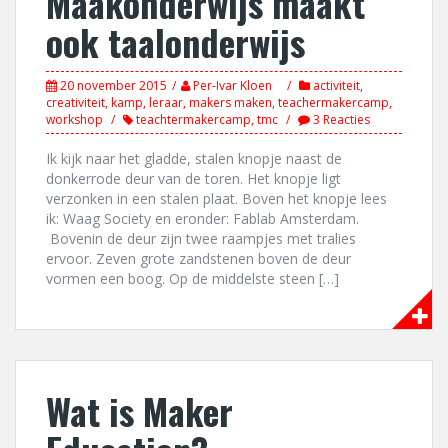
Maakonderwijs maakt
ook taalonderwijs
20 november 2015
Per-Ivar Kloen
activiteit
,
creativiteit
,
kamp
,
leraar
,
makers maken
,
teachermakercamp
,
workshop
teachtermakercamp
,
tmc
3 Reacties
Ik kijk naar het gladde, stalen knopje naast de
donkerrode deur van de toren. Het knopje ligt
verzonken in een stalen plaat. Boven het knopje lees
ik: Waag Society en eronder: Fablab Amsterdam.
Bovenin de deur zijn twee raampjes met tralies
ervoor. Zeven grote zandstenen boven de deur
vormen een boog. Op de middelste steen […]
Wat is Maker