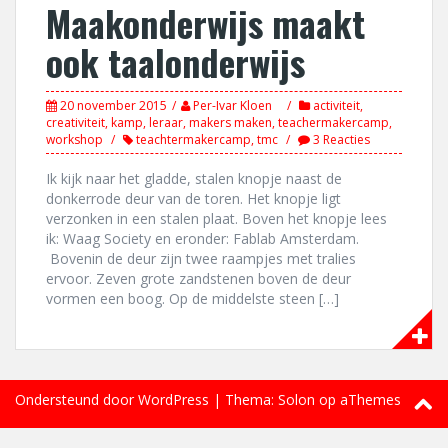
Maakonderwijs maakt
ook taalonderwijs
20 november 2015
Per-Ivar Kloen
activiteit
,
creativiteit
,
kamp
,
leraar
,
makers maken
,
teachermakercamp
,
workshop
teachtermakercamp
,
tmc
3 Reacties
Ik kijk naar het gladde, stalen knopje naast de
donkerrode deur van de toren. Het knopje ligt
verzonken in een stalen plaat. Boven het knopje lees
ik: Waag Society en eronder: Fablab Amsterdam.
Bovenin de deur zijn twee raampjes met tralies
ervoor. Zeven grote zandstenen boven de deur
vormen een boog. Op de middelste steen […]
Ondersteund door WordPress
|
Thema:
Solon
op aThemes