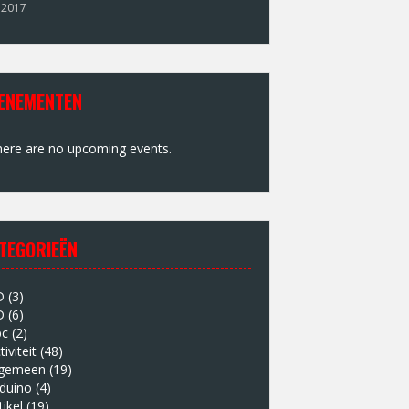
 2017
ENEMENTEN
ere are no upcoming events.
TEGORIEËN
D
(3)
D
(6)
bc
(2)
tiviteit
(48)
lgemeen
(19)
duino
(4)
tikel
(19)