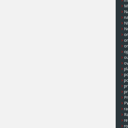
m
M
N
n
N
N
on
o
o
op
o
ov
pl
p
po
pr
pr
P
P
ra
Ra
re
r