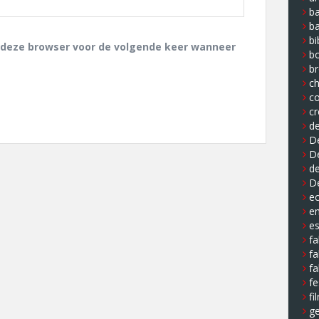
ba
b
bi
n deze browser voor de volgende keer wanneer
b
b
ch
co
cr
de
De
D
de
D
e
e
e
fa
fa
fa
fe
fi
ge