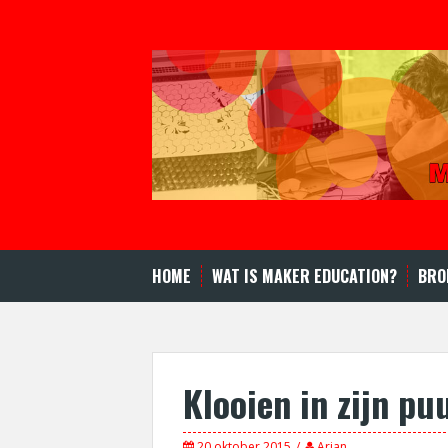
Spring
naar
inhoud
HOME
WAT IS MAKER EDUCATION?
BRO
Klooien in zijn pu
20 oktober 2015
Arjan