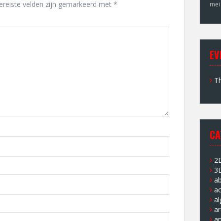
ereiste velden zijn gemarkeerd met
*
mei
EV
Th
CA
2
3
a
ac
a
ar
ar