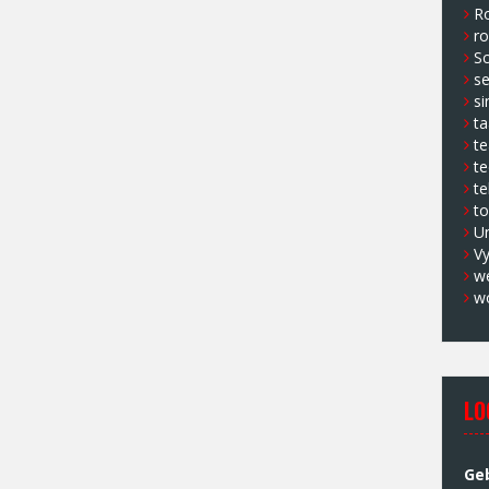
Ro
ro
Sc
s
si
ta
t
te
te
to
U
V
w
w
LO
Ge