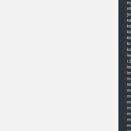
in
in
J
k
ke
kl
kl
kr
ku
le
L
le
le
ma
M
m
m
m
m
m
m
m