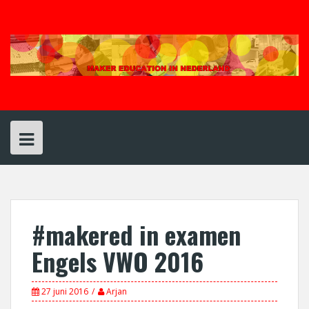
Spring
naar
inhoud
#makered in examen
Engels VWO 2016
27 juni 2016
Arjan