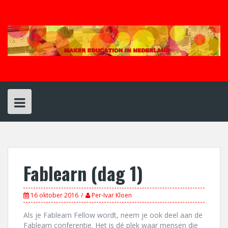
Spring
naar
inhoud
Fablearn (dag 1)
16 oktober 2016
Per-Ivar Kloen
Als je Fablearn Fellow wordt, neem je ook deel aan de
Fablearn conferentie. Het is dé plek waar mensen die