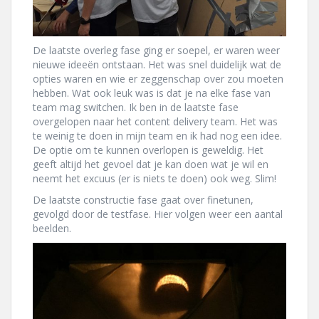
De laatste overleg fase ging er soepel, er waren weer
nieuwe ideeën ontstaan. Het was snel duidelijk wat de
opties waren en wie er zeggenschap over zou moeten
hebben. Wat ook leuk was is dat je na elke fase van
team mag switchen. Ik ben in de laatste fase
overgelopen naar het content delivery team. Het was
te weinig te doen in mijn team en ik had nog een idee.
De optie om te kunnen overlopen is geweldig. Het
geeft altijd het gevoel dat je kan doen wat je wil en
neemt het excuus (er is niets te doen) ook weg. Slim!
De laatste constructie fase gaat over finetunen,
gevolgd door de testfase. Hier volgen weer een aantal
beelden.