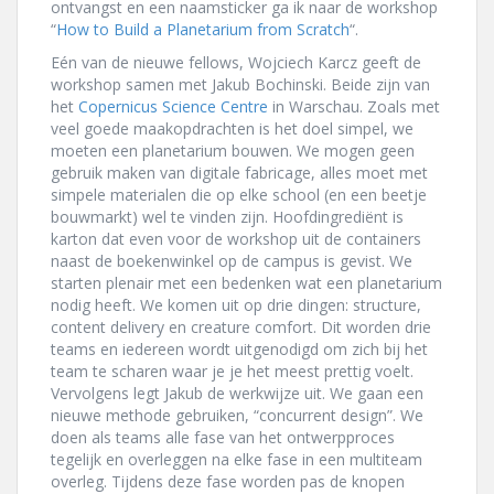
ontvangst en een naamsticker ga ik naar de workshop
“
How to Build a Planetarium from Scratch
“.
Eén van de nieuwe fellows, Wojciech Karcz geeft de
workshop samen met Jakub Bochinski. Beide zijn van
het
Copernicus Science Centre
in Warschau. Zoals met
veel goede maakopdrachten is het doel simpel, we
moeten een planetarium bouwen. We mogen geen
gebruik maken van digitale fabricage, alles moet met
simpele materialen die op elke school (en een beetje
bouwmarkt) wel te vinden zijn. Hoofdingrediënt is
karton dat even voor de workshop uit de containers
naast de boekenwinkel op de campus is gevist. We
starten plenair met een bedenken wat een planetarium
nodig heeft. We komen uit op drie dingen: structure,
content delivery en creature comfort. Dit worden drie
teams en iedereen wordt uitgenodigd om zich bij het
team te scharen waar je je het meest prettig voelt.
Vervolgens legt Jakub de werkwijze uit. We gaan een
nieuwe methode gebruiken, “concurrent design”. We
doen als teams alle fase van het ontwerpproces
tegelijk en overleggen na elke fase in een multiteam
overleg. Tijdens deze fase worden pas de knopen