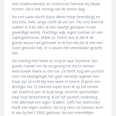
met maakonderwijs en onderzoek hiernaar bij elkaar
komen. Dit is het verslag van de eerste dag.
Na een saaie vlucht (bijna alleen maar bewolking) en
een hele, hele, lange nacht (ik viel om 19u om) word ik
wakker in Palo Alto. Ik heb heerlijk geslapen in een
geweldige airbnb. Prachtige wijk, eigen tuinhuis en een
supergastvrouw, Marie-Jo. Direct wist ik dat ik de
goede keuze had gemaakt en ik ben blij dat ik niet een
hotel geboekt heb. Er is alvast één vriendelijke gezicht
hier.
Na overleg met Marie-Jo loop ik naar Stanford. Een
goede manier om de omgeving tot me te nemen,
vertrouwde Marie-Jo me toe. Ze heeft nog een poncho
voor me klaargelegd, het gaat namelijk regenen hier.
Daar zijn ze echt blij mee want er heerst al jaren een
droogte. Na 25 minuten lopen kom ik op het terrein
van Stanford aan. Ik loop langs enorme sportvelden
naar mijn bestemming. Ik tel vijf sporten onderweg
met allemaal een eigen Stadion. Zelfs het zwemmen
heeft een eigen stadion. Na nog eens 20 minuten kom
ik aan bij het CERAS gebouw. Na een vriendelijke