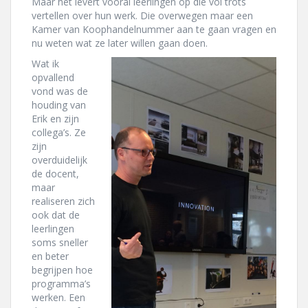
Maar het levert vooral leerlingen op die vol trots
vertellen over hun werk. Die overwegen maar een
Kamer van Koophandelnummer aan te gaan vragen en
nu weten wat ze later willen gaan doen.
Wat ik
opvallend
vond was de
houding van
Erik en zijn
collega’s. Ze
zijn
overduidelijk
de docent,
maar
realiseren zich
ook dat de
leerlingen
soms sneller
en beter
begrijpen hoe
programma’s
werken. Een