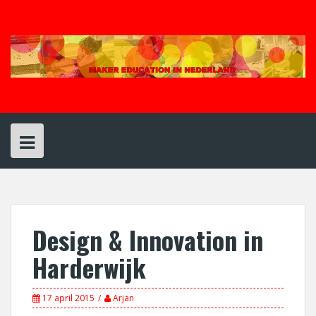
Spring
naar
inhoud
Design & Innovation in
Harderwijk
17 april 2015
Arjan