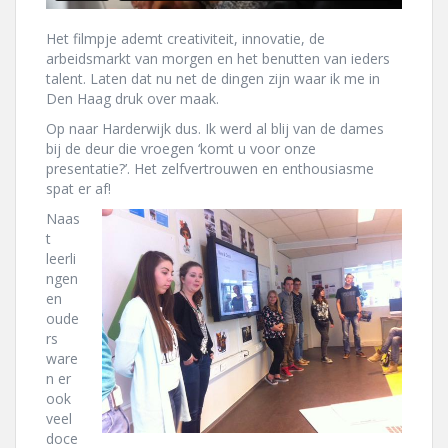
Het filmpje ademt creativiteit, innovatie, de
arbeidsmarkt van morgen en het benutten van ieders
talent. Laten dat nu net de dingen zijn waar ik me in
Den Haag druk over maak.
Op naar Harderwijk dus. Ik werd al blij van de dames
bij de deur die vroegen ‘komt u voor onze
presentatie?’. Het zelfvertrouwen en enthousiasme
spat er af!
Naas
t
leerli
ngen
en
oude
rs
ware
n er
ook
veel
doce