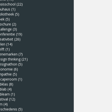
sisschool
(22)
auhaus
(1)
bliotheek
(5)
oek
(5)
rochure
(2)
allenge
(3)
nferentie
(19)
eativiteit
(26)
len
(14)
lft
(1)
enemarken
(7)
sign thinking
(21)
esignathon
(5)
conomie
(6)
mpathie
(5)
scaperoom
(1)
bklas
(8)
blab
(4)
blearn
(1)
stival
(12)
lm
(4)
schiedenis
(5)