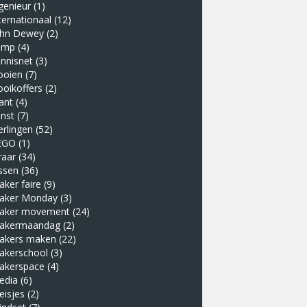
genieur
(1)
ternationaal
(12)
ohn Dewey
(2)
amp
(4)
nnisnet
(3)
ooien
(7)
ooikoffers
(2)
ant
(4)
nst
(7)
erlingen
(52)
EGO
(1)
raar
(34)
ssen
(36)
ker faire
(9)
aker Monday
(3)
aker movement
(24)
akermaandag
(2)
akers maken
(22)
akerschool
(3)
akerspace
(4)
edia
(6)
eisjes
(2)