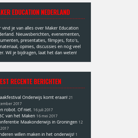
KER EDUCATION NEDERLAND
r vind je van alles over Maker Education
erland. Nieuwsberichten, evenementen,
umenten, presentaties, filmpjes, foto's,
materiaal, opinies, discussies en nog veel
r. Wil je bijdragen, laat het dan weten!
EST RECENTE BERICHTEN
akfestival Onderwijs komt eraan!
21
tember 2017
n robot. Of niet.
16 juli 2017
BC van het Maken
16 mei 2017
nferentie Maakonderwijs in Groningen
12
 2017
nderen willen maken in het onderwijs!
1