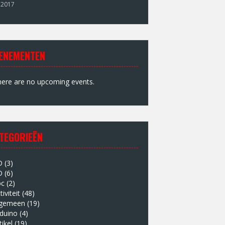
 2017
ENEMENTEN
ere are no upcoming events.
TEGORIEËN
D
(3)
D
(6)
bc
(2)
tiviteit
(48)
lgemeen
(19)
duino
(4)
tikel
(19)