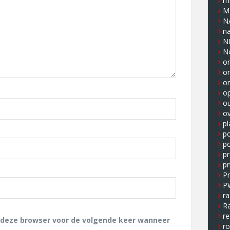
m
M
N
n
N
N
on
o
o
op
o
ov
pl
p
po
pr
pr
P
P
ra
Ra
re
n deze browser voor de volgende keer wanneer
r