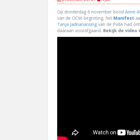
Op donderdag 6 november bood
Anne-W
van de OCW-begroting, het
Manifest
aa
Tanja Jadnanansing
van de PvdA had ontv
daaraan voorafgaand.
Bekijk de video