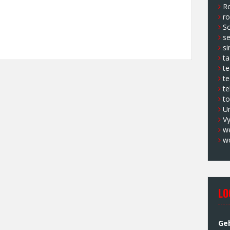
Ro
ro
Sc
s
si
ta
t
te
te
to
U
V
w
w
LO
Ge