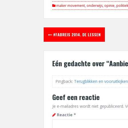
maker movement
,
onderwijs
,
opinie
,
politie
Berichtnavigatie
#FABREIS 2014. DE LESSEN
Eén gedachte over “
Aanbie
Pingback:
Terugblikken en vooruitkijke
Geef een reactie
Je e-mailadres wordt niet gepubliceerd.
V
Reactie
*