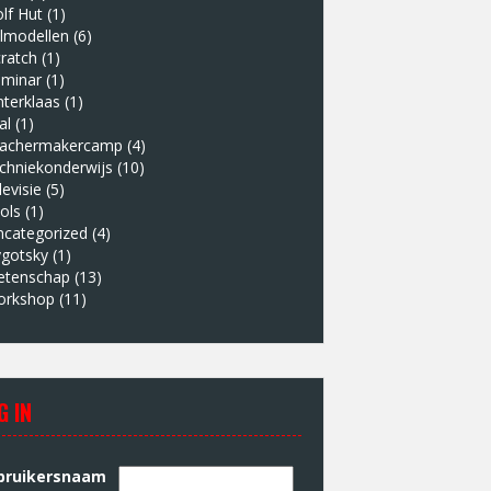
lf Hut
(1)
lmodellen
(6)
ratch
(1)
eminar
(1)
nterklaas
(1)
al
(1)
eachermakercamp
(4)
chniekonderwijs
(10)
levisie
(5)
ols
(1)
ncategorized
(4)
ygotsky
(1)
etenschap
(13)
orkshop
(11)
G IN
bruikersnaam