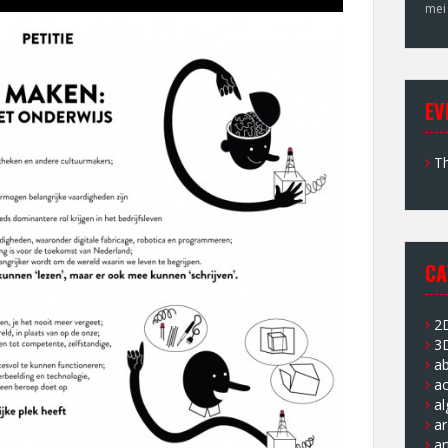
mei
EV
Th
CA
2
3
a
ac
a
ar
ar