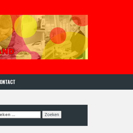
ONTACT
eken
r: