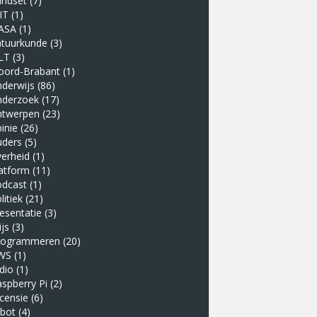
indset
(7)
IT
(1)
ASA
(1)
atuurkunde
(3)
LT
(3)
oord-Brabant
(1)
derwijs
(86)
nderzoek
(17)
ntwerpen
(23)
inie
(26)
uders
(5)
erheid
(1)
atform
(11)
odcast
(1)
litiek
(21)
esentatie
(3)
ijs
(3)
rogrammeren
(20)
WS
(1)
dio
(1)
spberry Pi
(2)
censie
(6)
obot
(4)