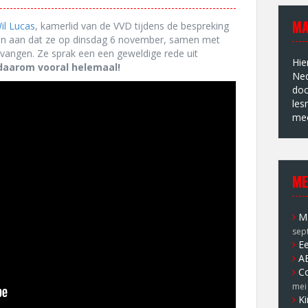
MA
il Lucas
, kamerlid van de VVD tijdens de bespreking
n aan dat ze op dinsdag 6 november, samen met
angen. Ze sprak een een geweldige rede uit
Hie
 daarom vooral helemaal!
Ned
doc
les
mee
ME
Ma
sep
Ee
A
Co
mei
Ki