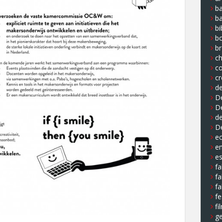
ba
b
bi
b
b
ch
co
cr
de
De
D
de
D
e
e
e
fa
fa
fa
fe
fi
ge