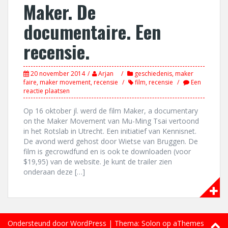
Maker. De
documentaire. Een
recensie.
20 november 2014
Arjan
geschiedenis
,
maker
faire
,
maker movement
,
recensie
film
,
recensie
Een
reactie plaatsen
Op 16 oktober jl. werd de film Maker, a documentary
on the Maker Movement van Mu-Ming Tsai vertoond
in het Rotslab in Utrecht. Een initiatief van Kennisnet.
De avond werd gehost door Wietse van Bruggen. De
film is gecrowdfund en is ook te downloaden (voor
$19,95) van de website. Je kunt de trailer zien
onderaan deze […]
Ondersteund door WordPress
|
Thema:
Solon
op aThemes