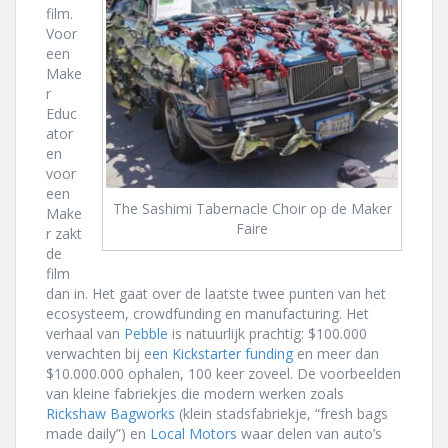
film.
Voor
een
Make
r
Educ
ator
en
voor
een
The Sashimi Tabernacle Choir op de Maker
Make
Faire
r zakt
de
film
dan in. Het gaat over de laatste twee punten van het
ecosysteem, crowdfunding en manufacturing. Het
verhaal van
Pebble
is natuurlijk prachtig: $100.000
verwachten bij e
en Kickstarter funding
en meer dan
$10.000.000 ophalen, 100 keer zoveel. De voorbeelden
van kleine fabriekjes die modern werken zoals
Rickshaw Bagworks
(klein stadsfabriekje, “fresh bags
made daily”) en
Local Motors
waar delen van auto’s