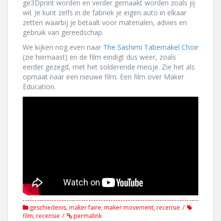
ge3Dprint worden en verder gemaakt worden zoals jij
wil. Je kunt zelfs in de fabriek je eigen auto in elkaar
zetten waarbij je betaalt voor materialen, advies en
gebruik van gereedschap.
We kijken nog even naar
The Sashimi Tabernakel Choir
(zie hiernaast) en de film eindigt dus weer, zoals
eerder gezegd, met het solderende meisje. Zie het als
opmaat naar een nieuwe film. Een film over Maker
Education.
geschiedenis
,
maker faire
,
maker movement
,
recensie
film
,
recensie
permalink