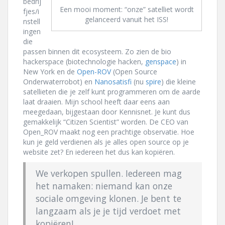
bedrij
Een mooi moment: “onze” satelliet wordt
fjes/i
gelanceerd vanuit het ISS!
nstell
ingen
die
passen binnen dit ecosysteem. Zo zien de bio
hackerspace (biotechnologie hacken,
genspace
) in
New York en de
Open-ROV
(Open Source
Onderwaterrobot) en
Nanosatisfi
(nu
spire
) die kleine
satellieten die je zelf kunt programmeren om de aarde
laat draaien. Mijn school heeft daar eens aan
meegedaan, bijgestaan door Kennisnet. Je kunt dus
gemakkelijk “Citizen Scientist” worden. De CEO van
Open_ROV maakt nog een prachtige observatie. Hoe
kun je geld verdienen als je alles open source op je
website zet? En iedereen het dus kan kopiëren.
We verkopen spullen. Iedereen mag
het namaken: niemand kan onze
sociale omgeving klonen. Je bent te
langzaam als je je tijd verdoet met
kopiëren!