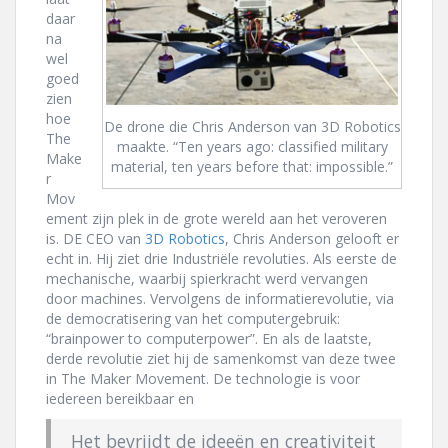
daar
na
wel
goed
zien
hoe
De drone die Chris Anderson van 3D Robotics
The
maakte. “Ten years ago: classified military
Make
material, ten years before that: impossible.”
r
Mov
ement zijn plek in de grote wereld aan het veroveren
is. DE CEO van
3D Robotics
, Chris Anderson gelooft er
echt in. Hij ziet drie Industriële revoluties. Als eerste de
mechanische, waarbij spierkracht werd vervangen
door machines. Vervolgens de informatierevolutie, via
de democratisering van het computergebruik:
“brainpower to computerpower”. En als de laatste,
derde revolutie ziet hij de samenkomst van deze twee
in The Maker Movement. De technologie is voor
iedereen bereikbaar en
Het bevrijdt de ideeën en creativiteit