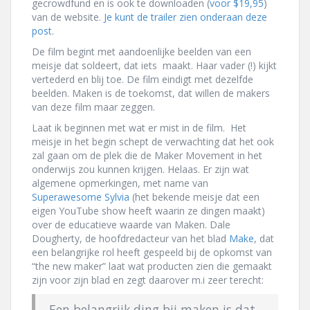
gecrowdfund en is ook te downloaden (
voor $19,95
)
van de website.
Je kunt de trailer zien onderaan deze
post.
De film begint met aandoenlijke beelden van een
meisje dat soldeert, dat iets maakt. Haar vader (!) kijkt
vertederd en blij toe. De film eindigt met dezelfde
beelden. Maken is de toekomst, dat willen de makers
van deze film maar zeggen.
Laat ik beginnen met wat er mist in de film. Het
meisje in het begin schept de verwachting dat het ook
zal gaan om de plek die de Maker Movement in het
onderwijs zou kunnen krijgen. Helaas. Er zijn wat
algemene opmerkingen, met name van
Superawesome Sylvia
(het bekende meisje dat een
eigen YouTube show heeft waarin ze dingen maakt)
over de educatieve waarde van Maken. Dale
Dougherty, de hoofdredacteur van het blad
Make
, dat
een belangrijke rol heeft gespeeld bij de opkomst van
“the new maker” laat wat producten zien die gemaakt
zijn voor zijn blad en zegt daarover m.i zeer terecht:
Een belangrijk ding bij maken is dat