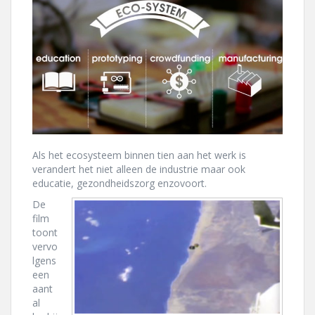
Als het ecosysteem binnen tien aan het werk is
verandert het niet alleen de industrie maar ook
educatie, gezondheidszorg enzovoort.
De
film
toont
vervo
lgens
een
aant
al