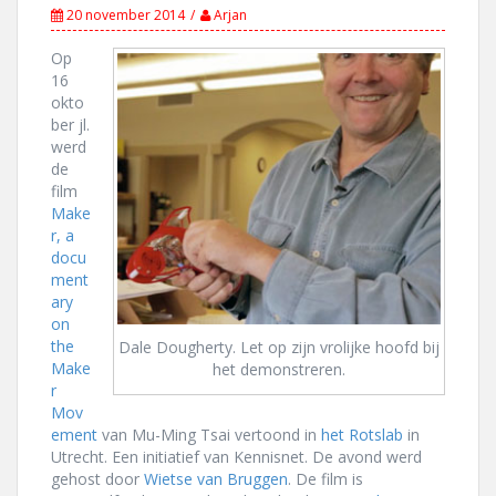
20 november 2014
Arjan
Op
16
okto
ber jl.
werd
de
film
Make
r, a
docu
ment
ary
on
the
Dale Dougherty. Let op zijn vrolijke hoofd bij
Make
het demonstreren.
r
Mov
ement
van Mu-Ming Tsai vertoond in
het Rotslab
in
Utrecht. Een initiatief van Kennisnet. De avond werd
gehost door
Wietse van Bruggen
. De film is