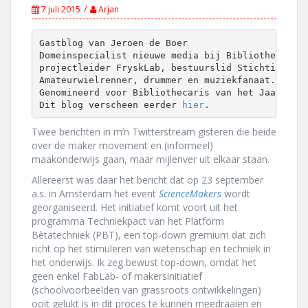
7 juli 2015
Arjan
Gastblog van Jeroen de Boer

Domeinspecialist nieuwe media bij Bibliotheekserv
projectleider FryskLab, bestuurslid Stichting Fab
Amateurwielrenner, drummer en muziekfanaat. 

Genomineerd voor Bibliothecaris van het Jaar 2015
Dit blog verscheen eerder 
hier
.
Twee berichten in m’n Twitterstream gisteren die beide
over de maker movement en (informeel)
maakonderwijs gaan, maar mijlenver uit elkaar staan.
Allereerst was daar het bericht dat op 23 september
a.s. in Amsterdam het event
ScienceMakers
wordt
georganiseerd. Het initiatief komt voort uit het
programma Techniekpact van het Platform
Bètatechniek (PBT), een top-down gremium dat zich
richt op het stimuleren van wetenschap en techniek in
het onderwijs. Ik zeg bewust top-down, omdat het
geen enkel FabLab- of makersinitiatief
(schoolvoorbeelden van grassroots ontwikkelingen)
ooit gelukt is in dit proces te kunnen meedraaien en