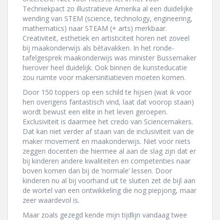
Techniekpact zo illustratieve Amerika al een duidelijke
wending van STEM (science, technology, engineering,
mathematics) naar STEAM (+ arts) merkbaar.
Creativiteit, esthetiek en artisticiteit horen net zoveel
bij maakonderwijs als bètavakken. In het ronde-
tafelgesprek maakonderwijs was minister Bussemaker
hierover heel duidelijk. Ook binnen de kunsteducatie
zou ruimte voor makersinitiatieven moeten komen.
Door 150 toppers op een schild te hijsen (wat ik voor
hen overigens fantastisch vind, laat dat voorop staan)
wordt bewust een elite in het leven geroepen.
Exclusiviteit is daarmee het credo van Sciencemakers.
Dat kan niet verder af staan van de inclusiviteit van de
maker movement en maakonderwijs. Niet voor niets
zeggen docenten die hiermee al aan de slag zijn dat er
bij kinderen andere kwaliteiten en competenties naar
boven komen dan bij de ‘normale’ lessen. Door
kinderen nu al bij voorhand uit te sluiten zet de bijl aan
de wortel van een ontwikkeling die nog piepjong, maar
zeer waardevol is.
Maar zoals gezegd kende mijn tijdlijn vandaag twee