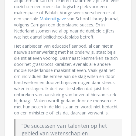
altijd terecht kan om te leren. Daarmee zijn ze in vele
opzichten een meer dan logische plek voor een
makerspace of Fablab. Vorige week verscheen er al
een speciale
Makeruitgave
van School Library Journal,
volgens Carrigan een doorslaand succes. En in
Nederland stomen we al op naar de dubbele cijfers
wat het aantal bibliotheekfablabs betreft.
Het aanbieden van educatief aanbod, al dan niet in
nauwe samenwerking met het onderwijs, staat bij al
die initiatieven voorop. Daarnaast kenmerken ze zich
door het grassroots karakter, evenals alle andere
mooie Nederlandse maakinitiatieven. Vaak gaat het
om individuen die ermee aan de slag willen en door
hard werken en doorzettingsvermogen daar steeds
vaker in slagen. Ik durf wel te stellen dat juist het
ontbreken van aansturing van bovenaf hieraan sterk
bijdraagt. Maken wordt gedaan door de mensen die
met hun poten in de klei staan en wordt niet bedacht
op een ministerie of iets dat daaraan verwant is.
“De successen van talenten op het
gebied van wetenschap en