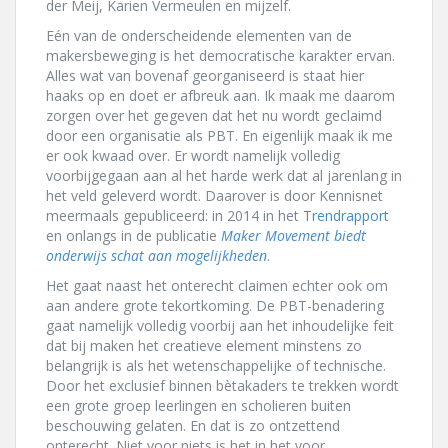
der Meij, Karien Vermeulen en mijzelf.
Eén van de onderscheidende elementen van de
makersbeweging is het democratische karakter ervan.
Alles wat van bovenaf georganiseerd is staat hier
haaks op en doet er afbreuk aan. Ik maak me daarom
zorgen over het gegeven dat het nu wordt geclaimd
door een organisatie als PBT. En eigenlijk maak ik me
er ook kwaad over. Er wordt namelijk volledig
voorbijgegaan aan al het harde werk dat al jarenlang in
het veld geleverd wordt. Daarover is door Kennisnet
meermaals gepubliceerd: in 2014 in het
Trendrapport
en onlangs in de publicatie
Maker Movement biedt
onderwijs schat aan mogelijkheden
.
Het gaat naast het onterecht claimen echter ook om
aan andere grote tekortkoming. De PBT-benadering
gaat namelijk volledig voorbij aan het inhoudelijke feit
dat bij maken het creatieve element minstens zo
belangrijk is als het wetenschappelijke of technische.
Door het exclusief binnen bètakaders te trekken wordt
een grote groep leerlingen en scholieren buiten
beschouwing gelaten. En dat is zo ontzettend
onterecht. Niet voor niets is het in het voor