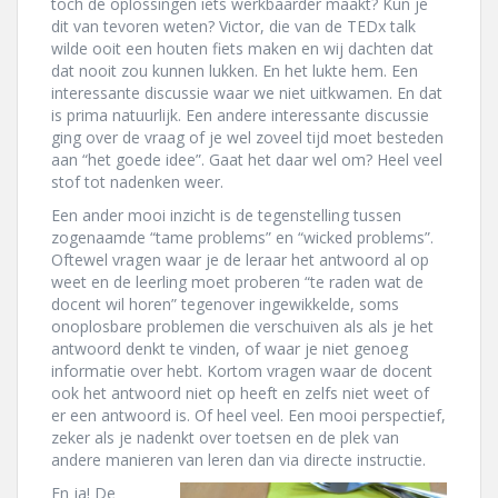
toch de oplossingen iets werkbaarder maakt? Kun je
dit van tevoren weten? Victor, die van de TEDx talk
wilde ooit een houten fiets maken en wij dachten dat
dat nooit zou kunnen lukken. En het lukte hem. Een
interessante discussie waar we niet uitkwamen. En dat
is prima natuurlijk. Een andere interessante discussie
ging over de vraag of je wel zoveel tijd moet besteden
aan “het goede idee”. Gaat het daar wel om? Heel veel
stof tot nadenken weer.
Een ander mooi inzicht is de tegenstelling tussen
zogenaamde “tame problems” en “wicked problems”.
Oftewel vragen waar je de leraar het antwoord al op
weet en de leerling moet proberen “te raden wat de
docent wil horen” tegenover ingewikkelde, soms
onoplosbare problemen die verschuiven als als je het
antwoord denkt te vinden, of waar je niet genoeg
informatie over hebt. Kortom vragen waar de docent
ook het antwoord niet op heeft en zelfs niet weet of
er een antwoord is. Of heel veel. Een mooi perspectief,
zeker als je nadenkt over toetsen en de plek van
andere manieren van leren dan via directe instructie.
En ja! De