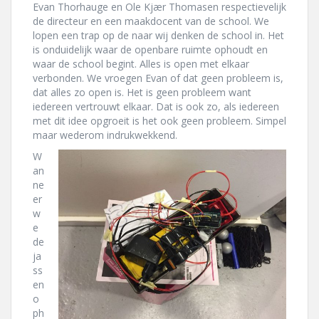
Evan Thorhauge en Ole Kjær Thomasen respectievelijk
de directeur en een maakdocent van de school. We
lopen een trap op de naar wij denken de school in. Het
is onduidelijk waar de openbare ruimte ophoudt en
waar de school begint. Alles is open met elkaar
verbonden. We vroegen Evan of dat geen probleem is,
dat alles zo open is. Het is geen probleem want
iedereen vertrouwt elkaar. Dat is ook zo, als iedereen
met dit idee opgroeit is het ook geen probleem. Simpel
maar wederom indrukwekkend.
W
an
ne
er
w
e
de
ja
ss
en
o
ph