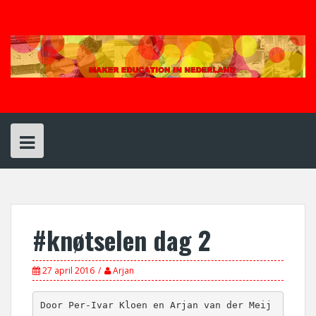
Spring
naar
inhoud
#knøtselen dag 2
27 april 2016
Arjan
Door Per-Ivar Kloen en Arjan van der Meij