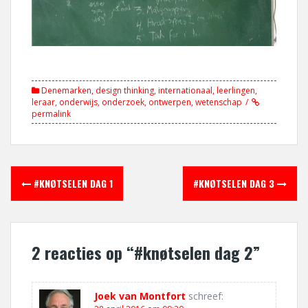
Denemarken
,
design thinking
,
internationaal
,
leerlingen
,
leraar
,
onderwijs
,
onderzoek
,
ontwerpen
,
wetenschap
permalink
Berichtnavigatie
#KNØTSELEN DAG 1
#KNØTSELEN DAG 3
2 reacties op “
#knøtselen dag 2
”
Joek van Montfort
schreef: