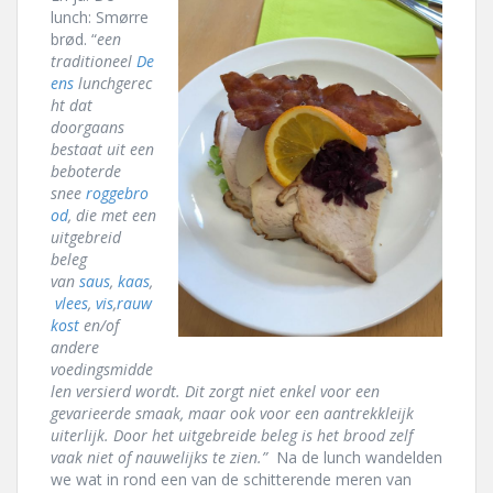
lunch: Smørre
brød. “
een
traditioneel
De
ens
lunchgerec
ht dat
doorgaans
bestaat uit een
beboterde
snee
roggebro
od
, die met een
uitgebreid
beleg
van
saus
,
kaas
,
vlees
,
vis
,
rauw
kost
en/of
andere
voedingsmidde
len versierd wordt. Dit zorgt niet enkel voor een
gevarieerde smaak, maar ook voor een aantrekkleijk
uiterlijk. Door het uitgebreide beleg is het brood zelf
vaak niet of nauwelijks te zien.”
Na de lunch wandelden
we wat in rond een van de schitterende meren van