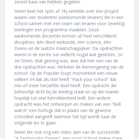
zoveel kaas van hebben gegeten.
Steen beet het spits af. Hij vertelde over een project
waarin vier studenten (aankomende leraren) die in een
school samen met een team van leraren voor zeventig
leerlingen een programma maakten. Deze
aankomende docenten komen uit heel verschillend
disciplines: één deed wiskunde, één science, één
Deens en de laatste maatschappijleer. De opdrachten
waren in de eerste run wellicht nogal wat gesloten, zo
zei Steen. Wat geestig was, was dat hier een van de
drie opdrachten was: Verbeter de leeromgeving van de
school. Op de Populier loopt momenteel een nieuw
vakken V4 dat als titel heeft “Hack your school” dat
min of meer hetzelfde doel heeft. Een opdracht die
behoorlijk dicht bij de leerling staat en op die manier
hopelijk tot veel betrokkenheid leidt. Een andere
opdracht was het ontwerpen en maken van een “Bell
watch” een horloge dat in plaats van de gewone
schoolbel aangeeft wanneer het tijd wordt naar de
volgende les te gaan.
Steen liet ook nog een video zien van de succesvolle
“A Technicolor Dream”, een soort School Maker Faire