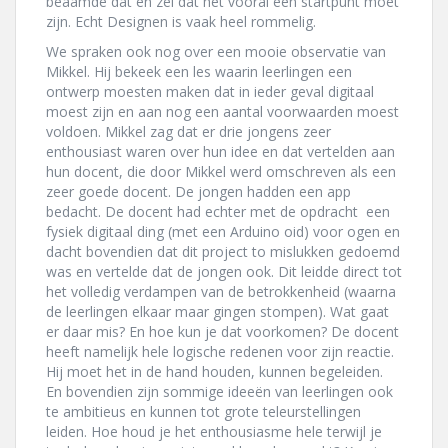
beaamde dat en zei dat het vooral een startpunt moet
zijn. Echt Designen is vaak heel rommelig.
We spraken ook nog over een mooie observatie van
Mikkel. Hij bekeek een les waarin leerlingen een
ontwerp moesten maken dat in ieder geval digitaal
moest zijn en aan nog een aantal voorwaarden moest
voldoen. Mikkel zag dat er drie jongens zeer
enthousiast waren over hun idee en dat vertelden aan
hun docent, die door Mikkel werd omschreven als een
zeer goede docent. De jongen hadden een app
bedacht. De docent had echter met de opdracht een
fysiek digitaal ding (met een Arduino oid) voor ogen en
dacht bovendien dat dit project to mislukken gedoemd
was en vertelde dat de jongen ook. Dit leidde direct tot
het volledig verdampen van de betrokkenheid (waarna
de leerlingen elkaar maar gingen stompen). Wat gaat
er daar mis? En hoe kun je dat voorkomen? De docent
heeft namelijk hele logische redenen voor zijn reactie.
Hij moet het in de hand houden, kunnen begeleiden.
En bovendien zijn sommige ideeën van leerlingen ook
te ambitieus en kunnen tot grote teleurstellingen
leiden. Hoe houd je het enthousiasme hele terwijl je