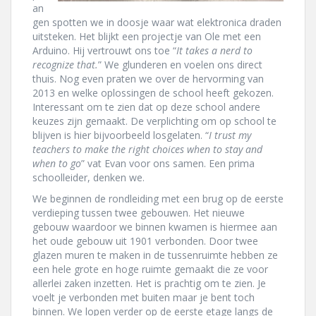
an
gen spotten we in doosje waar wat elektronica draden
uitsteken. Het blijkt een projectje van Ole met een
Arduino. Hij vertrouwt ons toe “
It takes a nerd to
recognize that.
” We glunderen en voelen ons direct
thuis. Nog even praten we over de hervorming van
2013 en welke oplossingen de school heeft gekozen.
Interessant om te zien dat op deze school andere
keuzes zijn gemaakt. De verplichting om op school te
blijven is hier bijvoorbeeld losgelaten. “
I trust my
teachers to make the right choices when to stay and
when to go
” vat Evan voor ons samen. Een prima
schoolleider, denken we.
We beginnen de rondleiding met een brug op de eerste
verdieping tussen twee gebouwen. Het nieuwe
gebouw waardoor we binnen kwamen is hiermee aan
het oude gebouw uit 1901 verbonden. Door twee
glazen muren te maken in de tussenruimte hebben ze
een hele grote en hoge ruimte gemaakt die ze voor
allerlei zaken inzetten. Het is prachtig om te zien. Je
voelt je verbonden met buiten maar je bent toch
binnen. We lopen verder op de eerste etage langs de