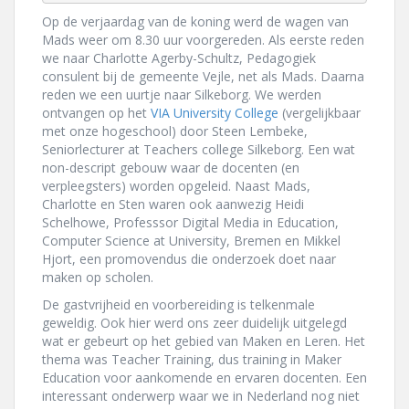
Op de verjaardag van de koning werd de wagen van
Mads weer om 8.30 uur voorgereden. Als eerste reden
we naar Charlotte Agerby-Schultz, Pedagogiek
consulent bij de gemeente Vejle, net als Mads. Daarna
reden we een uurtje naar Silkeborg. We werden
ontvangen op het
VIA University College
(vergelijkbaar
met onze hogeschool) door Steen Lembeke,
Seniorlecturer at Teachers college Silkeborg. Een wat
non-descript gebouw waar de docenten (en
verpleegsters) worden opgeleid. Naast Mads,
Charlotte en Sten waren ook aanwezig Heidi
Schelhowe, Professsor Digital Media in Education,
Computer Science at University, Bremen en Mikkel
Hjort, een promovendus die onderzoek doet naar
maken op scholen.
De gastvrijheid en voorbereiding is telkenmale
geweldig. Ook hier werd ons zeer duidelijk uitgelegd
wat er gebeurt op het gebied van Maken en Leren. Het
thema was Teacher Training, dus training in Maker
Education voor aankomende en ervaren docenten. Een
interessant onderwerp waar we in Nederland nog niet