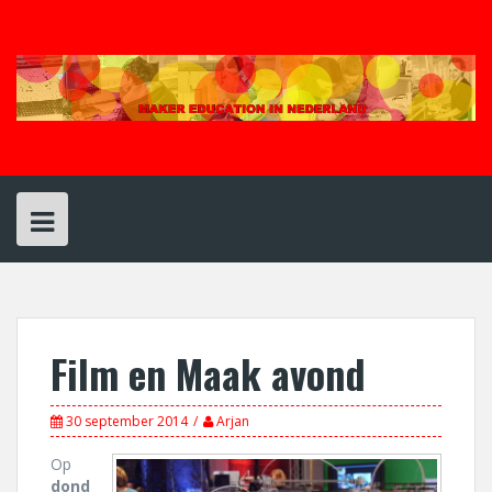
Spring
naar
inhoud
Film en Maak avond
30 september 2014
Arjan
Op
dond