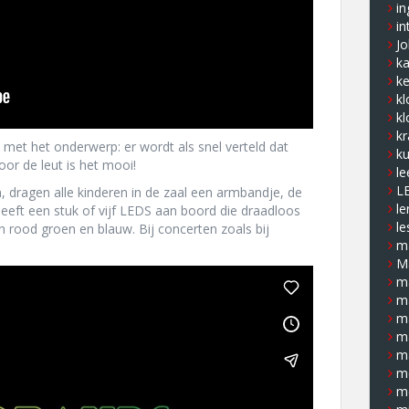
in
in
J
k
ke
kl
kl
kr
en met het onderwerp: er wordt als snel verteld dat
ku
oor de leut is het mooi!
le
L
, dragen alle kinderen in de zaal een armbandje, de
le
heeft een stuk of vijf LEDS aan boord die draadloos
le
 rood groen en blauw. Bij concerten zoals bij
ma
M
m
m
m
m
m
m
m