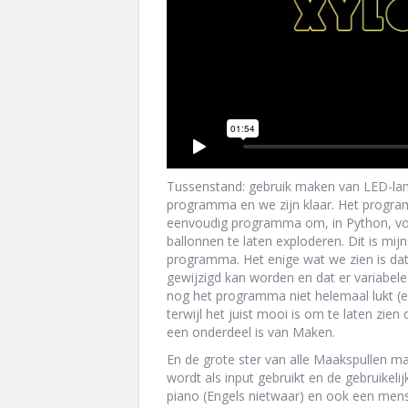
Tussenstand: gebruik maken van LED-la
programma en we zijn klaar. Het progra
eenvoudig programma om, in Python, vol
ballonnen te laten exploderen. Dit is mijn
programma. Het enige wat we zien is dat
gewijzigd kan worden en dat er variabele 
nog het programma niet helemaal lukt (ee
terwijl het juist mooi is om te laten zien 
een onderdeel is van Maken.
En de grote ster van alle Maakspullen ma
wordt als input gebruikt en de gebruikeli
piano (Engels nietwaar) en ook een mense