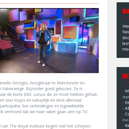
MA
Hie
Ned
doc
les
mee
ME
Danielle Georges, hoogleraar te Manchester en
en halverwege. Bijzonder goed gekozen. Ze is
Ma
r maar de korte BBC cursus die ze moet hebben gehad,
sep
t zeer losjes en natuurlijk en doet allemaal
Ee
participatie, live verbindingen en ingewikkelde
A
 Ik vermoed dat we haar vaker gaan zien op TV.
Co
mei
Ki
 van The Royal Institute begint met het schrijven