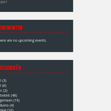
 2017
ENEMENTEN
ere are no upcoming events.
TEGORIEËN
D
(3)
D
(6)
bc
(2)
tiviteit
(48)
lgemeen
(19)
duino
(4)
tikel
(19)