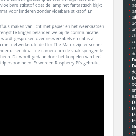
 vloeibare stikstof doet de lamp het fantastisch blijkt
ba
ma voor kinderen zonder vloeibare stikstof. En
b
bi
b
diffuus maken van licht met papier en het weerkaatsen
b
rengst te krijgen belanden we bij de communicatie.
ch
 wordt gesproken over netwerkabels en dat is al
co
met netwerken. In de film The Matrix zijn er scenes
cr
en ondertussen draait de camera om de vaak springende
de
n heen. Dit wordt gedaan door het koppelen van heel
De
dpersoon heen. Er worden Raspberry Pi’s gebruikt.
D
de
D
e
e
e
fa
fa
fa
fe
fi
ge