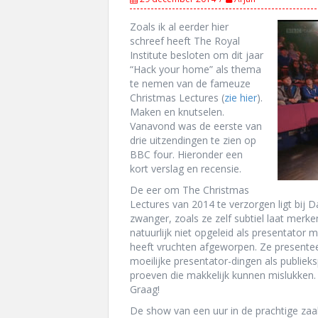
Zoals ik al eerder hier
schreef heeft The Royal
Institute besloten om dit jaar
“Hack your home” als thema
te nemen van de fameuze
Christmas Lectures (
zie hier
).
Maken en knutselen.
Vanavond was de eerste van
drie uitzendingen te zien op
BBC four. Hieronder een
kort verslag en recensie.
De eer om The Christmas
Lectures van 2014 te verzorgen ligt bij 
zwanger, zoals ze zelf subtiel laat merk
natuurlijk niet opgeleid als presentato
heeft vruchten afgeworpen. Ze presenteer
moeilijke presentator-dingen als publieks
proeven die makkelijk kunnen mislukken.
Graag!
De show van een uur in de prachtige zaal