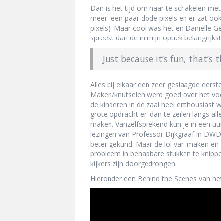
Dan is het tijd om naar te schakelen me
meer (een paar dode pixels en er zat ook 
pixels). Maar cool was het en Danielle 
spreekt dan de in mijn optiek belangrijk
Just because it’s fun, that’s
Alles bij elkaar een zeer geslaagde eerst
Maken/knutselen werd goed over het vo
de kinderen in de zaal heel enthousiast
grote opdracht en dan te zeilen langs al
maken. Vanzelfsprekend kun je in een uur 
lezingen van Professor Dijkgraaf in DW
beter gekund. Maar de lol van maken en 
probleem in behapbare stukken te knippe
kijkers zijn doorgedrongen.
Hieronder een Behind the Scenes van het