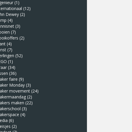
genieur
(1)
ternationaal
(12)
ohn Dewey
(2)
amp
(4)
nnisnet
(3)
ooien
(7)
ooikoffers
(2)
ant
(4)
nst
(7)
erlingen
(52)
EGO
(1)
raar
(34)
ssen
(36)
ker faire
(9)
aker Monday
(3)
aker movement
(24)
akermaandag
(2)
akers maken
(22)
akerschool
(3)
akerspace
(4)
edia
(6)
eisjes
(2)