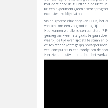
kort doet door de zuurstof in de lucht. In
uit een experiment (geen scienceprogram
explosies, zo blijkt later).
Via de grotere efficiency van LEDs, het 
van licht om een zo groot mogelijke opb
Hoe kunnen we alle lichten aansturen? Er
genoeg om weer iets gaafs te gaan doen 
waarbij de tijd even lijkt stil te staan 
of schietende (of tegelijk) hoofdpersoo
veel computers in een rondje om de hoof
Hier zie je de uitvinder en hoe het werkt: