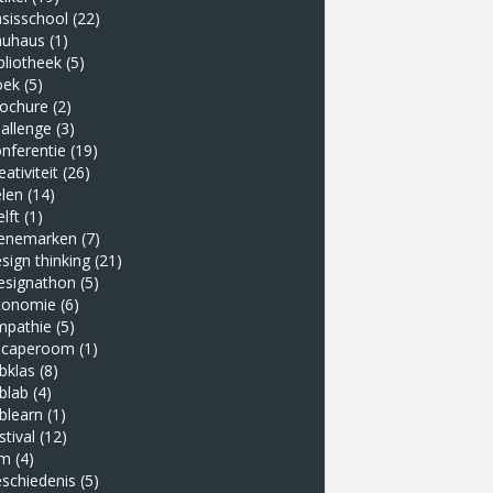
sisschool
(22)
auhaus
(1)
bliotheek
(5)
oek
(5)
rochure
(2)
allenge
(3)
nferentie
(19)
eativiteit
(26)
len
(14)
lft
(1)
enemarken
(7)
sign thinking
(21)
esignathon
(5)
conomie
(6)
mpathie
(5)
scaperoom
(1)
bklas
(8)
blab
(4)
blearn
(1)
stival
(12)
lm
(4)
schiedenis
(5)