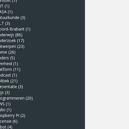
indset
(7)
IT
(1)
ASA
(1)
atuurkunde
(3)
LT
(3)
oord-Brabant
(1)
derwijs
(86)
nderzoek
(17)
ntwerpen
(23)
inie
(26)
uders
(5)
erheid
(1)
atform
(11)
odcast
(1)
litiek
(21)
esentatie
(3)
ijs
(3)
rogrammeren
(20)
WS
(1)
dio
(1)
spberry Pi
(2)
censie
(6)
obot
(4)