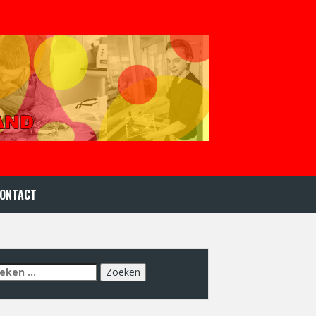
ONTACT
eken
r: