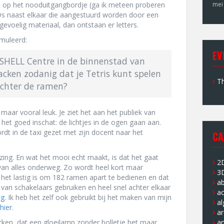
rst op het nooduitgangbordje (ga ik meteen proberen
mei
s naast elkaar die aangestuurd worden door een
tgevoelig materiaal, dan ontstaan er letters.
muleerd:
EV
SHELL Centre in de binnenstad van
cken zodanig dat je Tetris kunt spelen
Th
achter de ramen?
ig maar vooral leuk. Je ziet het aan het publiek van
ik het goed inschat: de lichtjes in de ogen gaan aan.
ordt in de taxi gezet met zijn docent naar het
CA
ezing. En wat het mooi echt maakt, is dat het gaat
2
 van alles onderweg. Zo wordt heel kort maar
3
t het lastig is om 182 ramen apart te bedienen en dat
a
 van schakelaars gebruiken en heel snel achter elkaar
ac
g.
Ik heb het zelf ook gebruikt bij het maken van mijn
a
hier
.
ar
rken, dat een gloeilamp zonder bolletje het maar
ar