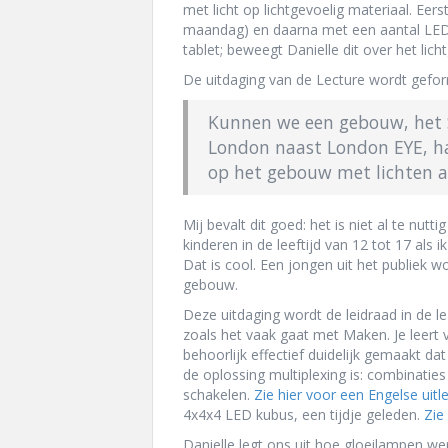
met licht op lichtgevoelig materiaal. Ee
maandag) en daarna met een aantal LED
tablet; beweegt Danielle dit over het lich
De uitdaging van de Lecture wordt gefor
Kunnen we een gebouw, het 
London naast London EYE, ha
op het gebouw met lichten 
Mij bevalt dit goed: het is niet al te nutt
kinderen in de leeftijd van 12 tot 17 als 
Dat is cool. Een jongen uit het publiek w
gebouw.
Deze uitdaging wordt de leidraad in de l
zoals het vaak gaat met Maken. Je leert
behoorlijk effectief duidelijk gemaakt da
de oplossing multiplexing is: combinaties
schakelen.
Zie hier voor een Engelse uitle
4x4x4 LED kubus, een tijdje geleden.
Zie 
Danielle legt ons uit hoe gloeilampen we