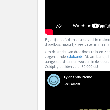
Eigenlijk heeft dit niet al te veel te mak
draadloos natuurlijk veel beter is, maar v
Om de kracht van draadloos te laten zien
zogenaamde
xylobands
. Dit armbandje 
aangestuurd kunnen worden in de kleuren
Coldplay deelden ze er 30.000 uit!