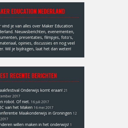
KER EDUCATION NEDERLAND
r vind je van alles over Maker Education
erland. Nieuwsberichten, evenementen,
umenten, presentaties, filmpjes, foto's,
materiaal, opinies, discussies en nog veel
r. Wil je bijdragen, laat het dan weten!
EST RECENTE BERICHTEN
akfestival Onderwijs komt eraan!
21
tember 2017
n robot. Of niet.
16 juli 2017
BC van het Maken
16 mei 2017
nferentie Maakonderwijs in Groningen
12
 2017
nderen willen maken in het onderwijs!
1