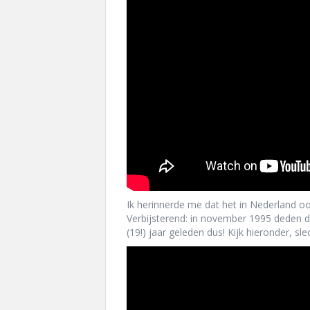
Ik herinnerde me dat het in Nederland oo
Verbijsterend: in november 1995 deden de
(19!) jaar geleden dus! Kijk hieronder, sl