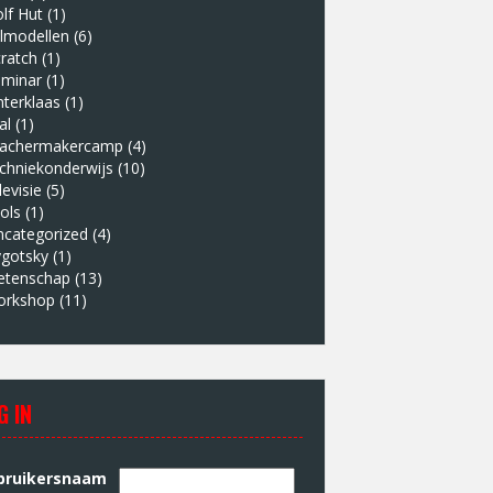
lf Hut
(1)
lmodellen
(6)
ratch
(1)
eminar
(1)
nterklaas
(1)
al
(1)
eachermakercamp
(4)
chniekonderwijs
(10)
levisie
(5)
ols
(1)
ncategorized
(4)
ygotsky
(1)
etenschap
(13)
orkshop
(11)
G IN
bruikersnaam