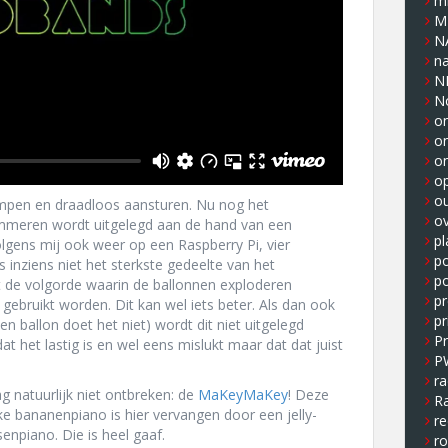
m
M
N
n
N
N
on
o
o
op
o
mpen en draadloos aansturen. Nu nog het
ov
mmeren wordt uitgelegd aan de hand van een
pl
gens mij ook weer op een Raspberry Pi, vier
p
s inziens niet het sterkste gedeelte van het
po
 de volgorde waarin de ballonnen exploderen
pr
gebruikt worden. Dit kan wel iets beter. Als dan ook
pr
n ballon doet het niet) wordt dit niet uitgelegd
P
dat het lastig is en wel eens mislukt maar dat dat juist
P
ra
g natuurlijk niet ontbreken: de
MaKeyMaKey
! Deze
Ra
jke bananenpiano is hier vervangen door een jelly-
re
npiano. Die is heel gaaf.
r