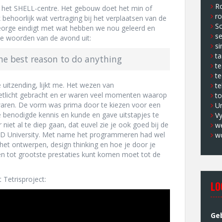
Ro
t het SHELL-centre. Het gebouw doet het min of
ro
behoorlijk wat vertraging bij het verplaatsen van de
Sc
George eindigt met wat hebben we nou geleerd en
s
ste woorden van de avond uit:
si
ta
 the best reason to do anything
t
te
e uitzending, lijkt me. Het wezen van
te
etlicht gebracht en er waren veel momenten waarop
to
 waren. De vorm was prima door te kiezen voor een
U
le benodigde kennis en kunde en gave uitstapjes te
V
niet al te diep gaan, dat euvel zie je ook goed bij de
w
DD University. Met name het programmeren had wel
w
het ontwerpen, design thinking en hoe je door je
n tot grootste prestaties kunt komen moet tot de
 Tetrisproject:
LO
Ge